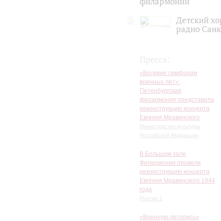
филармонии
Детский хо
радио Санк
Пресса:
«Великие симфонии
военных лет»:
Петербургская
филармония представила
реконструкцию концерта
Евгения Мравинского
Министерство культуры
Российской Федерации
В Большом зале
Филармонии провели
реконструкцию концерта
Евгения Мравинского 1944
года
Россия 1
«Военную летопись»