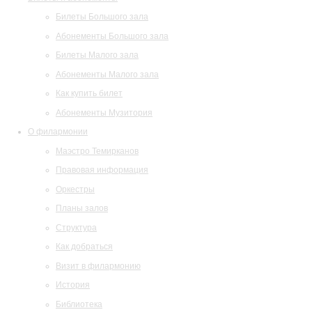
Билеты Большого зала
Абонементы Большого зала
Билеты Малого зала
Абонементы Малого зала
Как купить билет
Абонементы Музитория
О филармонии
Маэстро Темирканов
Правовая информация
Оркестры
Планы залов
Структура
Как добраться
Визит в филармонию
История
Библиотека