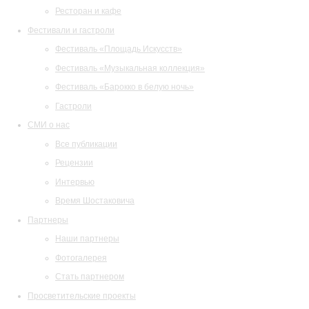
Ресторан и кафе
Фестивали и гастроли
Фестиваль «Площадь Искусств»
Фестиваль «Музыкальная коллекция»
Фестиваль «Барокко в белую ночь»
Гастроли
СМИ о нас
Все публикации
Рецензии
Интервью
Время Шостаковича
Партнеры
Наши партнеры
Фотогалерея
Стать партнером
Просветительские проекты