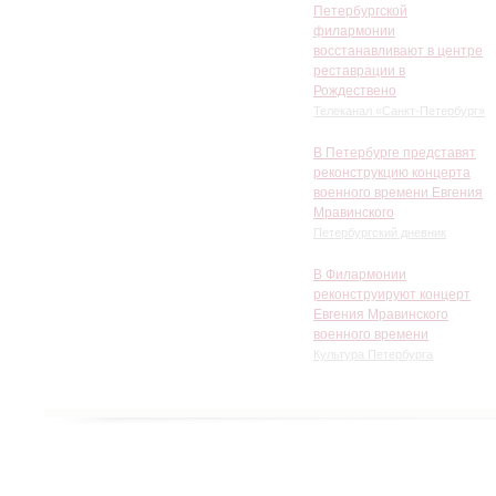
Петербургской
филармонии
восстанавливают в центре
реставрации в
Рождествено
Телеканал «Санкт-Петербург»
В Петербурге представят
реконструкцию концерта
военного времени Евгения
Мравинского
Петербургский дневник
В Филармонии
реконструируют концерт
Евгения Мравинского
военного времени
Культура Петербурга