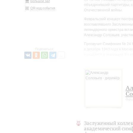
Большой зал
объединивший партитуры, с
QR-код события
Отечественной войны.
Февральский концерт постро
возглавлявшего Заслуженный
легендарного оркестра вста
Александр Соловьев, участи
Прозвучит Симфония № 24 Н
Поделиться:
в декабре 1943 года в Москв
находился в эвакуации. Во 
«Щелкунчик» Чайковского в 
вновь в рамках абонемента 
Мясковский приступил к соз
конечно, эта музыка отрази
«озарена отблеском военных
Ал
«черты той строгой сдержан
Со
русской музыки, наследник в
дир
советский композитор, лаур
одновременно переживая и л
Сергея Рахманинова, что та
Заслуженный коллек
академический симф