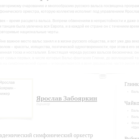
овторимому очарованию и многообразию русского вальса посвящена програм
фонического оркестра, которую коллектив исполнит под управлением Яросла
 век – время расцвета вальса. Вопреки обвинениям в непристойности и даже
м танцем была увлечена вся Европа, и в каждой ее стране он с течением вре
овторимые национальные черты.
йне важное место вальс занял и в жизни русского общества, и вот уже два век
волом – красоты, изящества, поэтической одухотворенности; при этом в его 
аенная тоска и ностальгия. Блестящая череда русских вальсов бесконечна: о
, от самых первых, в числе которых Вальс-фантазия Глинки, до воплощений т
е на симфонической сцене – и продолжается в веке двадцатом, часто рисуя 
шлого.
Глинк
Валь
Ярослав Забояркин
Чайко
дирижер
Валь
Валь
Фина
«Щел
адемический симфонический оркестр
Руби