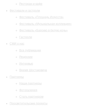
Ресторан и кафе
Фестивали и гастроли
Фестиваль «Площадь Искусств»
Фестиваль «Музыкальная коллекция»
Фестиваль «Барокко в белую ночь»
Гастроли
СМИ о нас
Все публикации
Рецензии
Интервью
Время Шостаковича
Партнеры
Наши партнеры
Фотогалерея
Стать партнером
Просветительские проекты