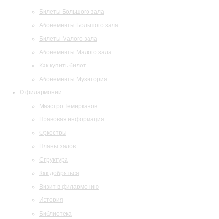
Билеты Большого зала
Абонементы Большого зала
Билеты Малого зала
Абонементы Малого зала
Как купить билет
Абонементы Музитория
О филармонии
Маэстро Темирканов
Правовая информация
Оркестры
Планы залов
Структура
Как добраться
Визит в филармонию
История
Библиотека