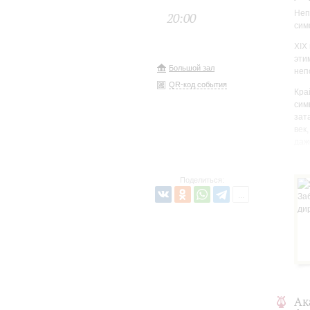
Неп
20:00
сим
XIX
эти
Большой зал
неп
QR-код события
Кра
сим
зат
век
даж
про
Поделиться:
Ак