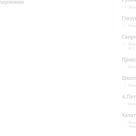
лармонии
Валь
Глазу
Боль
Свир
Валь
А. С
Прок
Валь
Шнит
Валь
А.Пет
Валь
Хачат
Валь
«Мас