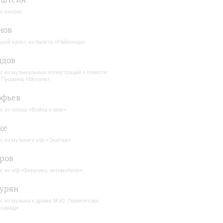
с-каприс
нов
шой вальс из балета «Раймонда»
идов
с из музыкальных иллюстраций к повести
. Пушкина «Метель»
офьев
с из оперы «Война и мир»
ке
с из музыки к к/ф «Экипаж»
ров
с из к/ф «Берегись автомобиля»
урян
с из музыки к драме М.Ю. Лермонтова
карад»