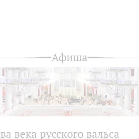
Афиша
ва века русского вальса