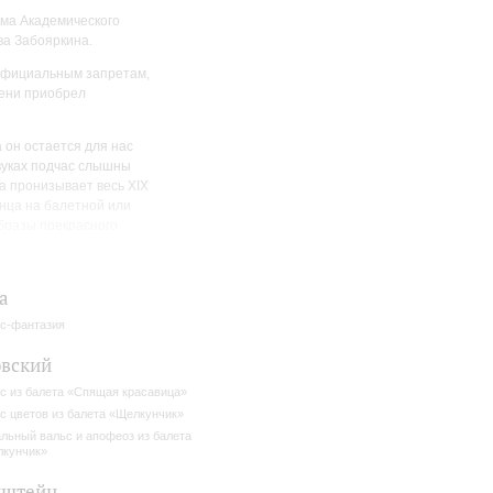
ма Академического
ва Забояркина.
 официальным запретам,
мени приобрел
а он остается для нас
звуках подчас слышны
на пронизывает весь XIX
анца на балетной или
образы прекрасного
а
с-фантазия
вский
с из балета «Спящая красавица»
с цветов из балета «Щелкунчик»
льный вальс и апофеоз из балета
кунчик»
нштейн