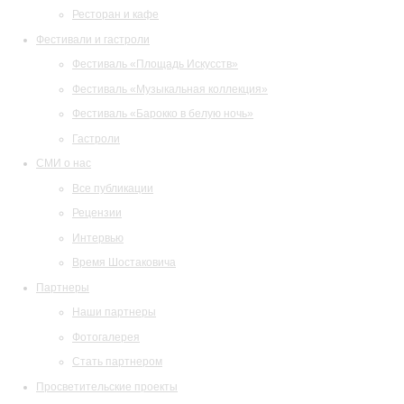
Ресторан и кафе
Фестивали и гастроли
Фестиваль «Площадь Искусств»
Фестиваль «Музыкальная коллекция»
Фестиваль «Барокко в белую ночь»
Гастроли
СМИ о нас
Все публикации
Рецензии
Интервью
Время Шостаковича
Партнеры
Наши партнеры
Фотогалерея
Стать партнером
Просветительские проекты