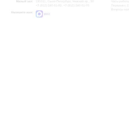
Малый зал:
191011, Санкт-Петербург, Невский пр., 30
Часы работы
+7 (812) 240-01-00, +7 (812) 240-01-70
Перерыв с 1
Вопросы на
Напишите нам:
MAX