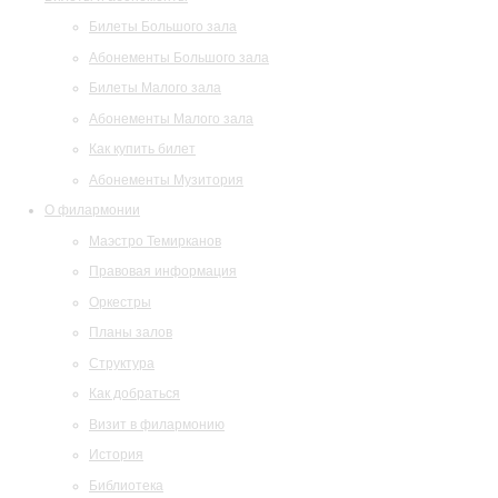
Билеты Большого зала
Абонементы Большого зала
Билеты Малого зала
Абонементы Малого зала
Как купить билет
Абонементы Музитория
О филармонии
Маэстро Темирканов
Правовая информация
Оркестры
Планы залов
Структура
Как добраться
Визит в филармонию
История
Библиотека