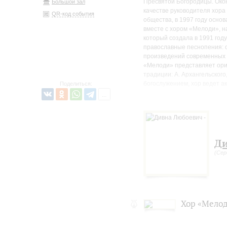
Пресвятой Богородицы. Окон
Большой зал
качестве руководителя хора
QR-код события
общества, в 1997 году осно
вместе с хором «Мелоди», н
который создала в 1991 год
православные песнопения: от
произведений современных а
«Мелоди» представляет ори
традиции: А. Архангельского
богослужением, хор ведет а
Поделиться:
фестивалях, осуществил зап
Дивна Любоевич заслужено с
многочисленными музыкальн
(Франция). Голос певицы п
сердца миллионов слушате
Ди
В дни великого поста у пет
(Сер
уникальный голос сербской 
Хор «Мелод