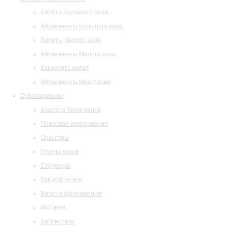
Билеты Большого зала
Абонементы Большого зала
Билеты Малого зала
Абонементы Малого зала
Как купить билет
Абонементы Музитория
О филармонии
Маэстро Темирканов
Правовая информация
Оркестры
Планы залов
Структура
Как добраться
Визит в филармонию
История
Библиотека