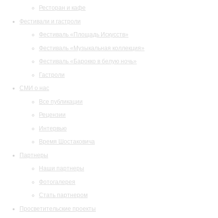
Ресторан и кафе
Фестивали и гастроли
Фестиваль «Площадь Искусств»
Фестиваль «Музыкальная коллекция»
Фестиваль «Барокко в белую ночь»
Гастроли
СМИ о нас
Все публикации
Рецензии
Интервью
Время Шостаковича
Партнеры
Наши партнеры
Фотогалерея
Стать партнером
Просветительские проекты