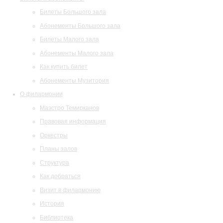
Билеты Большого зала
Абонементы Большого зала
Билеты Малого зала
Абонементы Малого зала
Как купить билет
Абонементы Музитория
О филармонии
Маэстро Темирканов
Правовая информация
Оркестры
Планы залов
Структура
Как добраться
Визит в филармонию
История
Библиотека