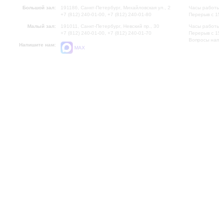
Большой зал:
191186, Санкт-Петербург, Михайловская ул., 2
Часы работы
+7 (812) 240-01-00, +7 (812) 240-01-80
Перерыв с 1
Малый зал:
191011, Санкт-Петербург, Невский пр., 30
Часы работы
+7 (812) 240-01-00, +7 (812) 240-01-70
Перерыв с 1
Вопросы на
Напишите нам:
MAX