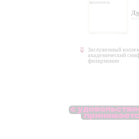
Д
виол
Заслуженный коллек
академический симф
филармонии