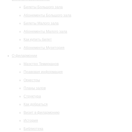
Билеты Большого зала
Абонементы Большого зала
Билеты Малого зала
Абонементы Малого зала
Как купить билет
Абонементы Музитория
О филармонии
Маэстро Темирканов
Правовая информация
Оркестры
Планы залов
Структура
Как добраться
Визит в филармонию
История
Библиотека