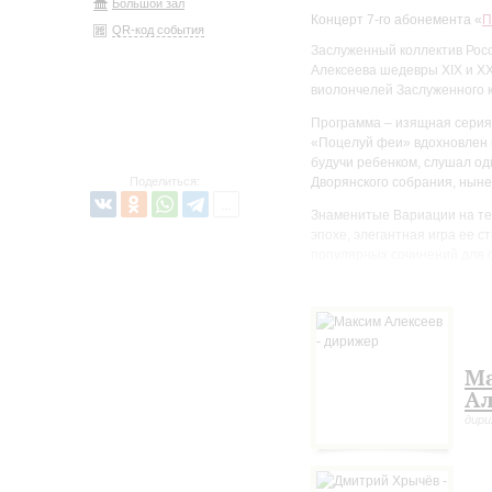
Большой зал
Концерт 7-го абонемента «
П
QR-код события
Заслуженный коллектив Рос
Алексеева шедевры XIX и XX
виолончелей Заслуженного 
Программа – изящная серия
«Поцелуй феи» вдохновлен м
будучи ребенком, слушал од
Поделиться:
Дворянского собрания, нын
Знаменитые Вариации на тем
эпохе, элегантная игра ее с
популярных сочинений для 
М
Ал
дир