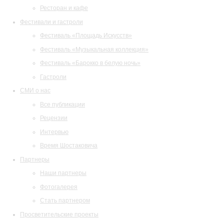
Ресторан и кафе
Фестивали и гастроли
Фестиваль «Площадь Искусств»
Фестиваль «Музыкальная коллекция»
Фестиваль «Барокко в белую ночь»
Гастроли
СМИ о нас
Все публикации
Рецензии
Интервью
Время Шостаковича
Партнеры
Наши партнеры
Фотогалерея
Стать партнером
Просветительские проекты