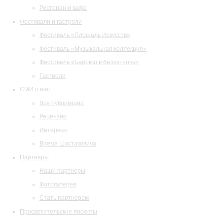
Ресторан и кафе
Фестивали и гастроли
Фестиваль «Площадь Искусств»
Фестиваль «Музыкальная коллекция»
Фестиваль «Барокко в белую ночь»
Гастроли
СМИ о нас
Все публикации
Рецензии
Интервью
Время Шостаковича
Партнеры
Наши партнеры
Фотогалерея
Стать партнером
Просветительские проекты