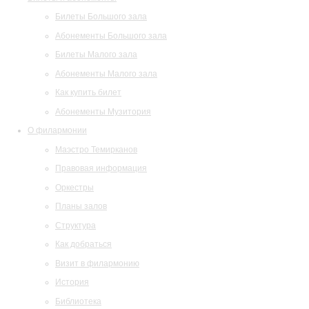
Билеты Большого зала
Абонементы Большого зала
Билеты Малого зала
Абонементы Малого зала
Как купить билет
Абонементы Музитория
О филармонии
Маэстро Темирканов
Правовая информация
Оркестры
Планы залов
Структура
Как добраться
Визит в филармонию
История
Библиотека