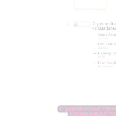
Струнный 
«Измайлов
Анита Ожеш
скрипка
Елена Козло
скрипка
Надежда Се
альт
Илья Измай
виолончель