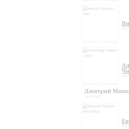
Ви
аль
Ал
Ч
аль
Дмитрий Миха
виолончель
Ев
конт