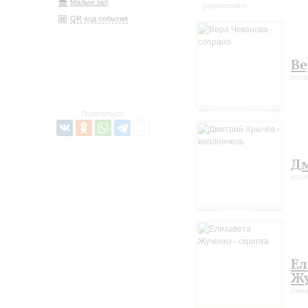
Малый зал
фортепиано
QR-код события
Ве
сопр
Поделиться:
Д
виол
Ел
Ж
скри