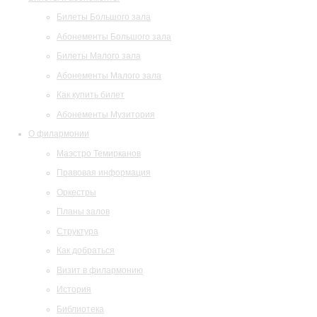
Билеты Большого зала
Абонементы Большого зала
Билеты Малого зала
Абонементы Малого зала
Как купить билет
Абонементы Музитория
О филармонии
Маэстро Темирканов
Правовая информация
Оркестры
Планы залов
Структура
Как добраться
Визит в филармонию
История
Библиотека