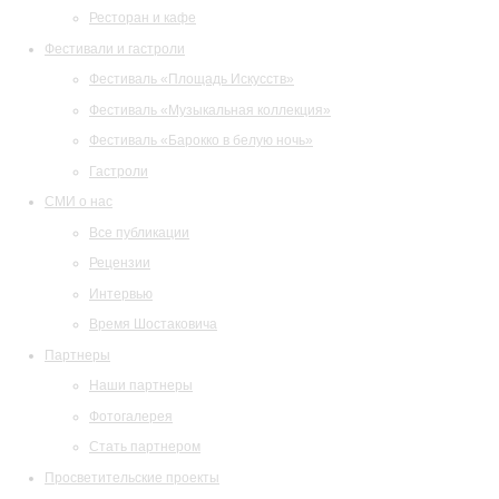
Ресторан и кафе
Фестивали и гастроли
Фестиваль «Площадь Искусств»
Фестиваль «Музыкальная коллекция»
Фестиваль «Барокко в белую ночь»
Гастроли
СМИ о нас
Все публикации
Рецензии
Интервью
Время Шостаковича
Партнеры
Наши партнеры
Фотогалерея
Стать партнером
Просветительские проекты