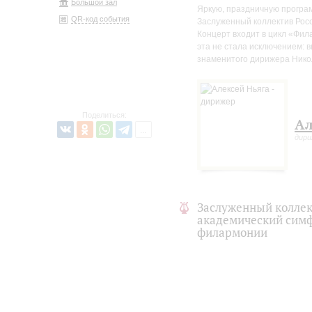
Большой зал
Яркую, праздничную програ
QR-код события
Заслуженный коллектив Росс
Концерт входит в цикл «Фил
эта не стала исключением: 
знаменитого дирижера Нико
Поделиться:
Ал
дир
Заслуженный коллек
академический симф
филармонии