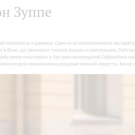
н Зуппе
кий композитор и дирижер. Один из основоположников австрийск
л в Вене, где занимался теорией музыки и композицией. Работа
действием популярных в Австрии произведений Оффенбаха нап
новка которой ознаменовала рождение венской оперетты. Автор 