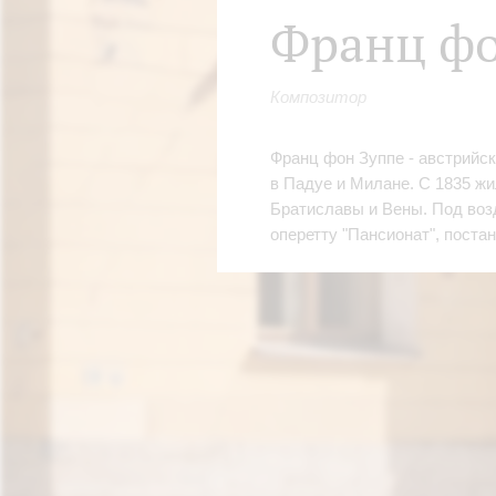
Франц фо
Композитор
Франц фон Зуппе - австрийс
в Падуе и Милане. С 1835 жи
Братиславы и Вены. Под воз
оперетту "Пансионат", поста