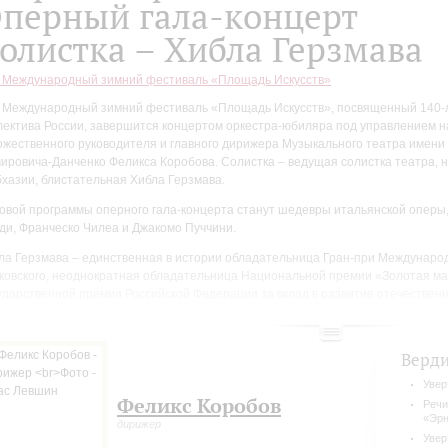
перный гала-концерт
олистка – Хибла Герзмава
I Международный зимний фестиваль «Площадь Искусств»
I Международный зимний фестиваль «Площадь Искусств», посвященный 140-
лектива России, завершится концертом оркестра-юбиляра под управлением н
ожественного руководителя и главного дирижера Музыкального театра имени
ировича-Данченко Феликса Коробова. Солистка – ведущая солистка театра, 
бхазии, блистательная Хибла Герзмава.
овой программы оперного гала-концерта станут шедевры итальянской оперы
ди, Франческо Чилеа и Джакомо Пуччини.
ла Герзмава – единственная в истории обладательница Гран-при Международ
ковского, неоднократная обладательница Национальной премии «Золотая ма
ударственной премии Российской Федерации за вклад в развитие отечественно
ла Герзмава гастролирует по всему миру. Она пела в Шатле и Шанз-Элизе в П
мунале во Флоренции, в Софийской опере, в Театро дель Лисеу в Барселоне 
Верд
ия в Валенсии, в Мариинском театре и в токийском Бунка Кайкан, в Королевс
ент Гарден в Лондоне и на сцене Метрополитен-опера, в Баварской государс
Увер
Феликс Коробов
Речи
«Эрн
дирижер
Увер