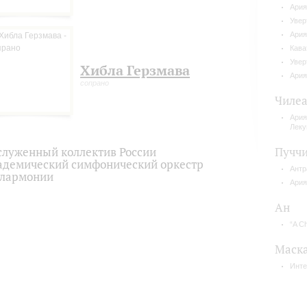
Ария
Увер
Ария
Кава
Увер
Хибла Герзмава
Ария
сопрано
Чиле
Ария
Леку
служенный коллектив России
Пучч
адемический симфонический оркестр
Антр
лармонии
Ария
Ан
“A Ch
Маск
Инте