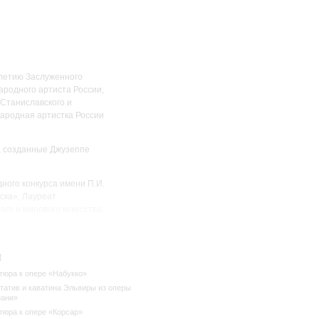
летию Заслуженного
ародного артиста России,
 Станиславского и
народная артистка России
, созданные Джузеппе
ного конкурса имени П.И.
ска», Лауреат
го и мирового искусства.
ариже, в театре
и Палау де лес Артс Рейна
и
ком оперном театре
твенной и Римской операх.
тюра к опере «Набукко»
татив и каватина Эльвиры из оперы
ани»
тюра к опере «Корсар»