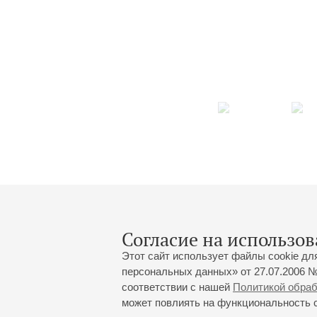
Согласие на использов
Этот сайт использует файлы cookie дл
персональных данных» от 27.07.2006 №
соответствии с нашей
Политикой обра
может повлиять на функциональность са
Большой зал:
191186, Санкт-Петербург, Миха