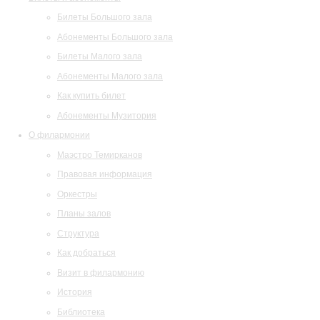
Билеты Большого зала
Абонементы Большого зала
Билеты Малого зала
Абонементы Малого зала
Как купить билет
Абонементы Музитория
О филармонии
Маэстро Темирканов
Правовая информация
Оркестры
Планы залов
Структура
Как добраться
Визит в филармонию
История
Библиотека