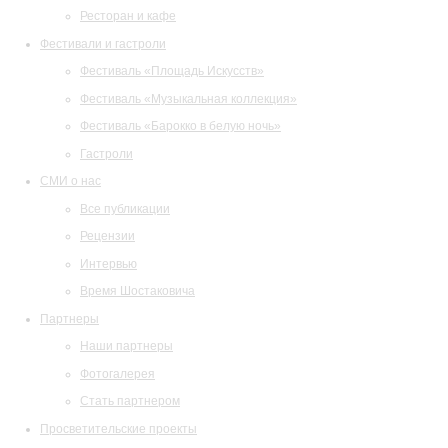
Ресторан и кафе
Фестивали и гастроли
Фестиваль «Площадь Искусств»
Фестиваль «Музыкальная коллекция»
Фестиваль «Барокко в белую ночь»
Гастроли
СМИ о нас
Все публикации
Рецензии
Интервью
Время Шостаковича
Партнеры
Наши партнеры
Фотогалерея
Стать партнером
Просветительские проекты