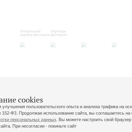
Генеральный
Партнеры
партнер фестиваля
фестиваля
ание cookies
я улучшения пользовательского опыта и анализа трафика на ос
 152-ФЗ. Продолжая использование сайта, вы соглашаетесь на 
ботки персональных данных
. Вы можете настроить свой браузер 
йта. При несогласии - покиньте сайт
йловская ул., 2
Часы работы кассы Большого зала: с 11:00 до 20:30