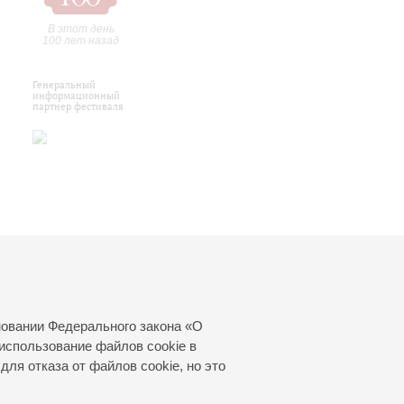
В этот день
100 лет назад
Генеральный
информационный
партнер фестиваля
новании Федерального закона «О
использование файлов cookie в
для отказа от файлов cookie, но это
© 2000—2026