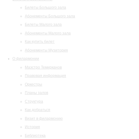
Билеты Большого зала
Абонементы Большого зала
Билеты Малого зала
Абонементы Малого зала
Как купить билет
Абонементы Музитория
О филармонии
Маэстро Темирканов
Правовая информация
Оркестры
Планы залов
Структура
Как добраться
Визит в филармонию
История
Библиотека