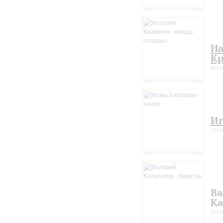
На
Кр
мецц
Иг
тен
Ва
Ка
бар