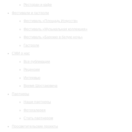
Ресторан и кафе
Фестивали и гастроли
Фестиваль «Площадь Искусств»
Фестиваль «Музыкальная коллекция»
Фестиваль «Барокко в белую ночь»
Гастроли
СМИ о нас
Все публикации
Рецензии
Интервью
Время Шостаковича
Партнеры
Наши партнеры
Фотогалерея
Стать партнером
Просветительские проекты