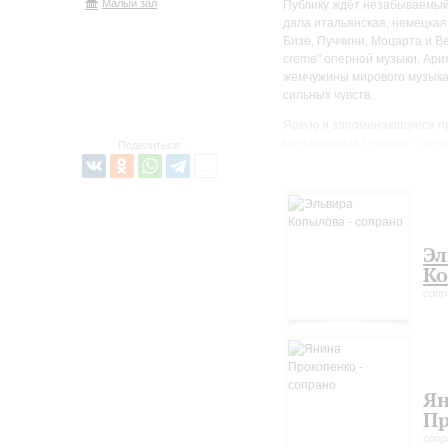
Малый зал
Публику ждёт незабываемый
дала итальянская, немецкая
Бизе, Пуччини, Моцарта и В
creme" оперной музыки. Ари
жемчужины мирового музыка
сильных чувств.
Яркую и запоминающуюся пр
музыкальных театров – цел
Поделиться:
Эл
К
сопр
Я
Пр
сопр