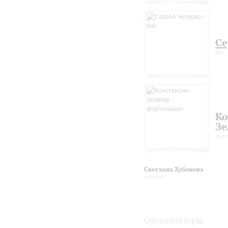
Се
бас
Ко
Зе
фор
Светлана Хубежева
ведущая
Организаторы