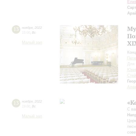
Елиз
Сар
Ара
Му
13
ноября
,
2022
15:00
,
Вс
По
XI
Малый зал
Конц
Пете
Для 
Юри
Стей
Гео
Алек
«К
13
ноября
,
2022
19:00
,
Вс
С ва
Нап
Малый зал
Церк
песн
сове