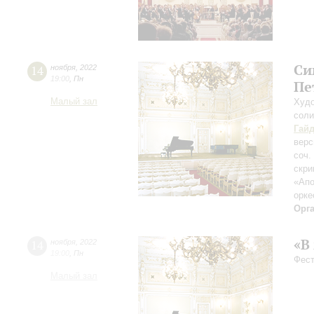
Си
14
ноября
,
2022
19:00
,
Пн
Пе
Малый зал
Худо
соли
Гай
верс
соч.
скри
«Апо
орке
Орг
«В
14
ноября
,
2022
19:00
,
Пн
Фест
Малый зал