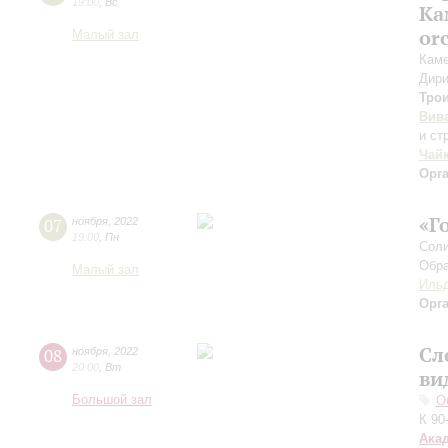
19:00
,
Вс
Ка
or
Малый зал
Каме
Дири
Тро
Вив
и ст
Чай
Орг
«Г
07
ноября
,
2022
19:00
,
Пн
Соли
Обра
Малый зал
Ильд
Орг
Сл
08
ноября
,
2022
20:00
,
Вт
ви
Большой зал
О
К 90
Ака