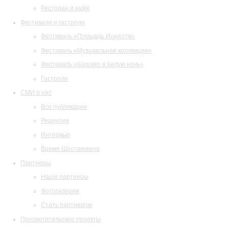
Ресторан и кафе
Фестивали и гастроли
Фестиваль «Площадь Искусств»
Фестиваль «Музыкальная коллекция»
Фестиваль «Барокко в белую ночь»
Гастроли
СМИ о нас
Все публикации
Рецензии
Интервью
Время Шостаковича
Партнеры
Наши партнеры
Фотогалерея
Стать партнером
Просветительские проекты