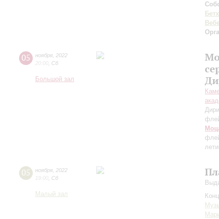
Соб
Бет
Веб
Орг
Мо
05
ноября
,
2022
20:00
,
Сб
се
Ди
Большой зал
Каме
акад
Дири
фле
Моц
флей
лети
Пл
05
ноября
,
2022
19:00
,
Сб
Выда
Малый зал
Конц
Музы
Мари