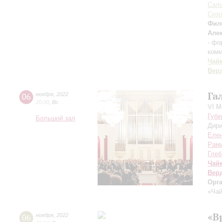
Саль
Сизо
Фил
Але
- фо
комм
Чай
Вер
Га
06
ноября
,
2022
20:00
,
Вс
VI М
Губе
Большой зал
Дири
Елен
Рами
Глеб
Чай
Вер
Орг
«Чай
«В
06
ноября
,
2022