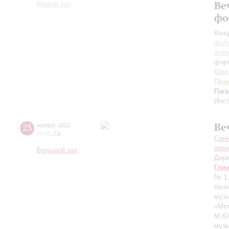
Ве
Малый зал
фо
Конц
фила
Алек
форт
Шос
Про
Паг
Инст
Ве
23
ноября
,
2022
20:00
,
Ср
Санк
орке
Большой зал
Дири
Гли
№ 1
бале
музы
«Ме
М.Ю.
музы