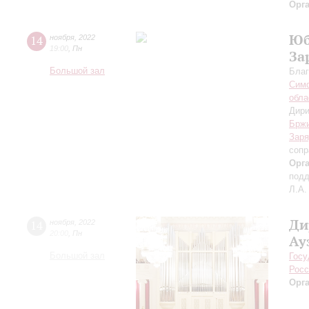
Орг
Юб
14
ноября
,
2022
19:00
,
Пн
За
Большой зал
Благ
Симф
обла
Дири
Брж
Заря
сопр
Орг
подд
Л.А.
Ди
14
ноября
,
2022
20:00
,
Пн
Ау
Большой зал
Госу
Росс
Орг