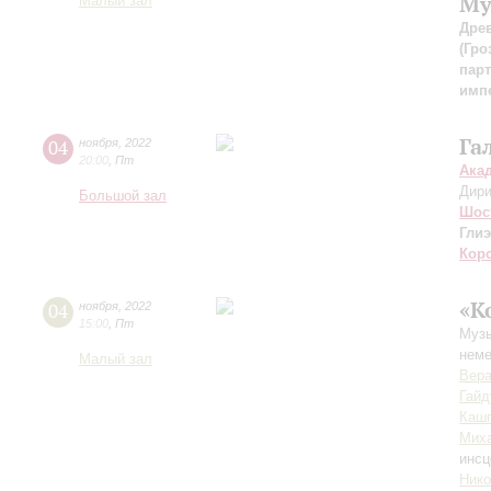
Му
Малый зал
Древ
(Гро
пар
имп
Га
04
ноября
,
2022
20:00
,
Пт
Ака
Дири
Большой зал
Шос
Гли
Кор
«К
04
ноября
,
2022
15:00
,
Пт
Музы
неме
Малый зал
Вер
Гайд
Каш
Миха
инсц
Нико