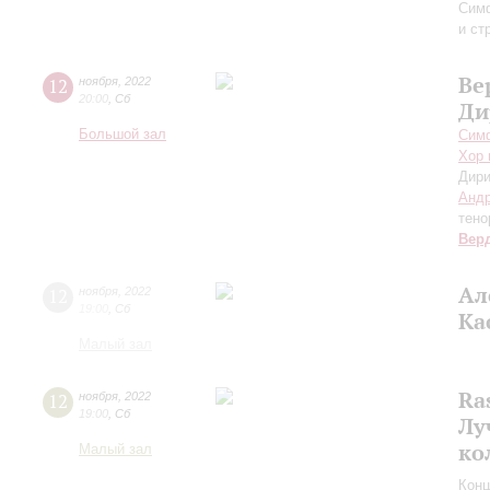
Сим
и ст
Ве
12
ноября
,
2022
20:00
,
Сб
Ди
Большой зал
Симф
Хор 
Дири
Андр
тено
Вер
Ал
12
ноября
,
2022
19:00
,
Сб
Ка
Малый зал
Ras
12
ноября
,
2022
19:00
,
Сб
Лу
ко
Малый зал
Конц