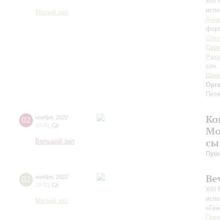
XIII
испо
Малый зал
Анн
фор
Ольг
Скр
Рах
соч.
Шоп
Орг
Пете
Ко
02
ноября
,
2022
20:00
,
Ср
Мо
сы
Большой зал
Пуш
Ве
02
ноября
,
2022
19:00
,
Ср
XIII
испо
Малый зал
«Ген
Паве