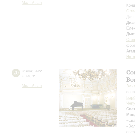
Малый зал
Конц
О тв
Для 
Диа
Еле
Дми
Степ
форт
Ага
Ната
Со
20
ноября
,
2022
19:00
,
Вс
Во
Малый зал
Эльв
сопр
Барб
Чепу
Све
Моц
«Сва
«Вол
опер