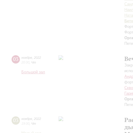
Санд
Наил
Ната
Бет
Форт
Форт
Орг
Пете
Ве
03
ноября
,
2022
20:00
,
Чт
Закр
испо
Большой зал
Андр
фор
Скво
Гари
Орг
Пете
Ра
03
ноября
,
2022
19:00
,
Чт
дь