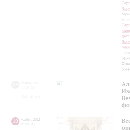
Серг
Лари
Мужс
конс
Серг
Конц
детс
Лари
Мар
сопр
бари
Орг
орке
Ал
09
ноября
,
2022
19:00
,
Ср
Из
Ве
Малый зал
фо
Вс
10
ноября
,
2022
20:00
,
Чт
ор