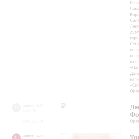
Рози
Сем
Кор
Салт
Лакм
дуэт
коро
Сеги
опер
опер
из о
«Па
Дон
напи
«Си
Орг
Дм
20
ноября
,
2022
19:00
,
Вс
Фо
Малый зал
Орг
То
21
ноября
,
2022