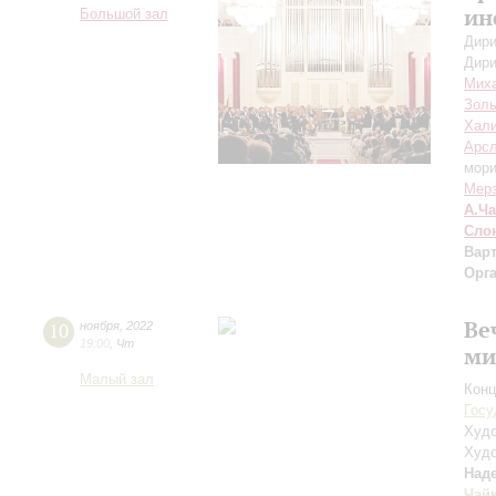
ин
Большой зал
Дири
Дири
Мих
Золь
Хал
Арсл
мори
Мер
А.Ч
Сло
Вар
Орг
Ве
10
ноября
,
2022
19:00
,
Чт
ми
Малый зал
Конц
Госу
Худо
Худо
Над
Чай