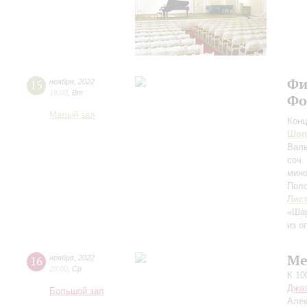
Фи
15
ноября
,
2022
19:00
,
Вт
Фо
Малый зал
Конц
Шоп
Валь
соч.
мино
Поло
Лис
«Шар
из о
Ме
16
ноября
,
2022
20:00
,
Ср
К 10
Джаз
Большой зал
Але