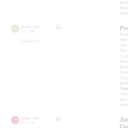
форт
85-л
нояб
Ру
18
ноября
,
2022
19:00
,
Пт
Конц
ново
Малый зал
Just
Яна 
Гево
Ана
Дми
Але
Ирин
фор
Рад
«Кос
для 
сопр
Ди
19
ноября
,
2022
20:00
,
Сб
Со