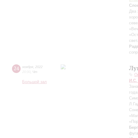
Сло
Два 
хоро
севе
«Веч
«Ост
свет
Рад
сопр
Лу
24
ноября
,
2022
20:00
,
Чт
О
И.С.
Большой зал
Зана
год
Сим
Л.Га
Соне
«Маг
«Пор
Бер
фуга