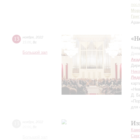
пос
Мор
Григ
Аран
«Н
13
ноября
,
2022
15:00
,
Вс
Конц
Большой зал
Днев
Ака
Дири
Нико
Ляд
карт
«Нев
Д. Б
«Пор
для 
Из
13
ноября
,
2022
20:00
,
Вс
Каме
Серг
Большой зал