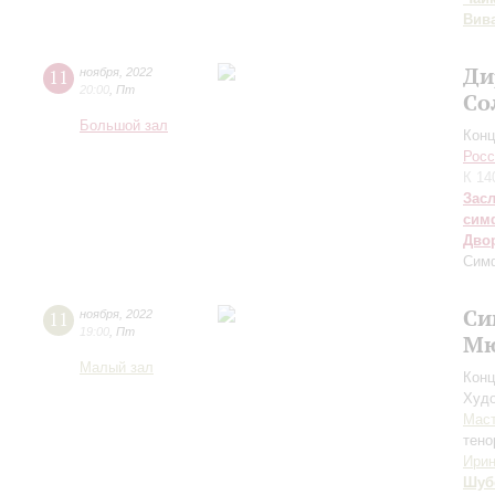
Вив
Ди
11
ноября
,
2022
20:00
,
Пт
Со
Большой зал
Конц
Росс
К 14
Зас
сим
Дво
Сим
Си
11
ноября
,
2022
19:00
,
Пт
Мю
Малый зал
Конц
Худо
Мас
тено
Ирин
Шуб