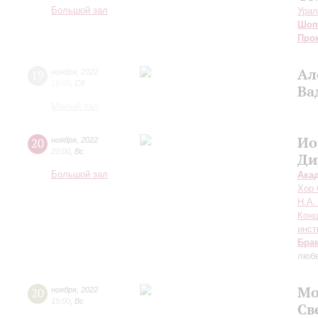
Большой зал
Урал
Шоп
Про
Ал
19
ноября
,
2022
19:00
,
Сб
Ва
Малый зал
Ио
20
ноября
,
2022
20:00
,
Вс
Ди
Большой зал
Ака
Хор 
Н.А.
Конц
инст
Бра
любв
Мо
20
ноября
,
2022
15:00
,
Вс
Св