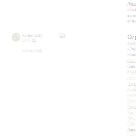
Дун
«Кон
вал
юга»
Се
23
ноября
,
2022
19:00
,
Ср
XXXI
«Зву
Малый зал
Женс
Серг
Саб
Конц
детс
Лари
Конц
инст
Серг
Лари
Хор 
Н.А.
Серг
Дарь
Егор