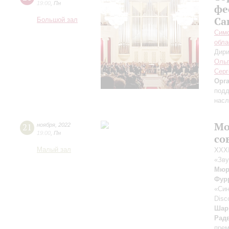
19:00
,
Пн
фе
Са
Большой зал
Симф
обла
Дири
Ольг
Серг
Орг
подд
насл
Мо
21
ноября
,
2022
19:00
,
Пн
со
Малый зал
XXXI
«Зву
Мюр
Фур
«Син
Disc
Шар
Рад
прем