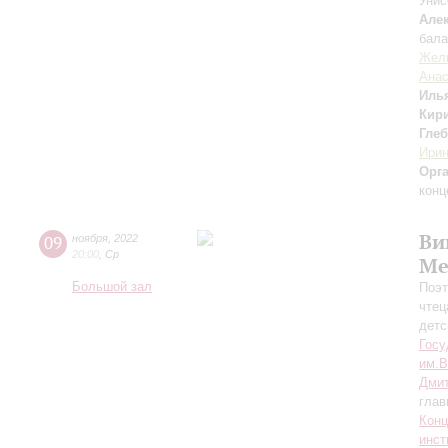
Унис
Але
бала
Жел
Анас
Иль
Кир
Гле
Ири
Орг
конц
Ви
09
ноября
,
2022
20:00
,
Ср
Ме
Большой зал
Поэт
чтец
детс
Госу
им.В
Дмит
глав
Конц
инст