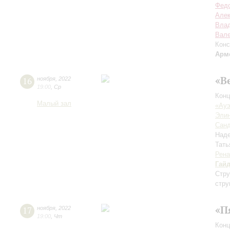
Федо
Алек
Вла
Вале
Конс
Арм
«В
16
ноября
,
2022
19:00
,
Ср
Конц
Малый зал
«Ауэ
Элин
Санд
Над
Тать
Рена
Гай
Стру
стру
«П
17
ноября
,
2022
19:00
,
Чт
Конц