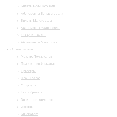
Билеты Большого зала
Абонементы Большого зала
Билеты Малого зала
Абонементы Малого зала
Как купить билет
Абонементы Музитория
О филармонии
Маэстро Темирканов
Правовая информация
Оркестры
Планы залов
Структура
Как добраться
Визит в филармонию
История
Библиотека