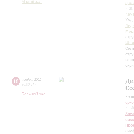
Малый зал
орке
К 30
Каме
Худо
Лиди
Моц
стру
Шни
Сал
стр
из ж
скри
Ди
18
ноября
,
2022
20:00
,
Пт
Со
Большой зал
Конц
орке
К 14
Зас
сим
Про
симф