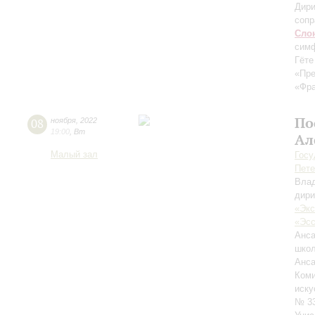
Дири
сопр
Сло
симф
Гёте
«Пр
«Фра
По
08
ноября
,
2022
19:00
,
Вт
Ал
Малый зал
Госу
Пете
Вла
дири
«Экс
«Эсс
Анса
школ
Анса
Коми
иску
№ 3