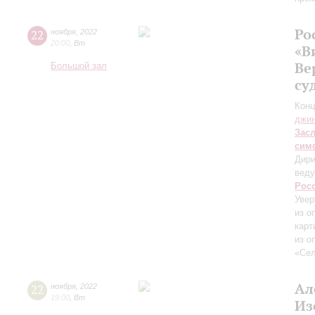
Ро
22
ноября
,
2022
20:00
,
Вт
«В
Ве
Большой зал
су
Конц
джи
Зас
сим
Дири
веду
Рос
Увер
из о
карт
из о
«Сел
Ал
22
ноября
,
2022
19:00
,
Вт
Из