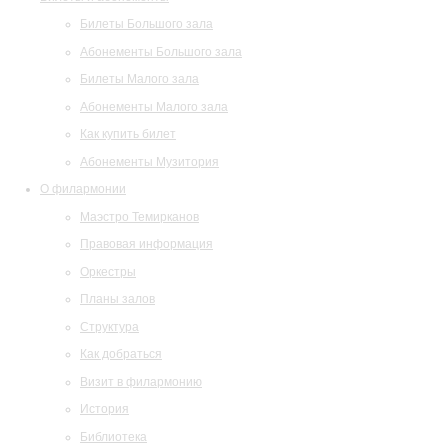
Билеты Большого зала
Абонементы Большого зала
Билеты Малого зала
Абонементы Малого зала
Как купить билет
Абонементы Музитория
О филармонии
Маэстро Темирканов
Правовая информация
Оркестры
Планы залов
Структура
Как добраться
Визит в филармонию
История
Библиотека