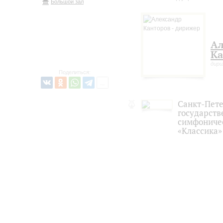
Большой зал
Ал
Ка
дир
Поделиться:
Санкт-Пет
государст
симфониче
«Классика»