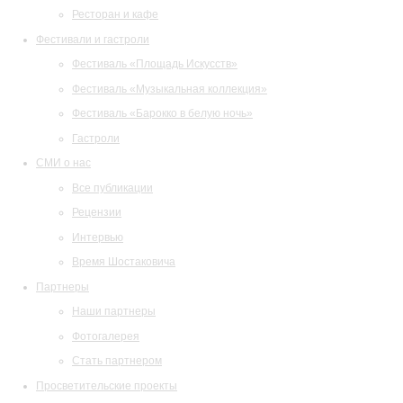
Ресторан и кафе
Фестивали и гастроли
Фестиваль «Площадь Искусств»
Фестиваль «Музыкальная коллекция»
Фестиваль «Барокко в белую ночь»
Гастроли
СМИ о нас
Все публикации
Рецензии
Интервью
Время Шостаковича
Партнеры
Наши партнеры
Фотогалерея
Стать партнером
Просветительские проекты