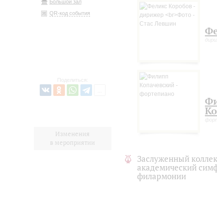
Большой зал
QR-код события
Фе
дир
Поделиться:
Ф
Ко
фор
Изменения
в мероприятии
Заслуженный коллек
академический симф
филармонии