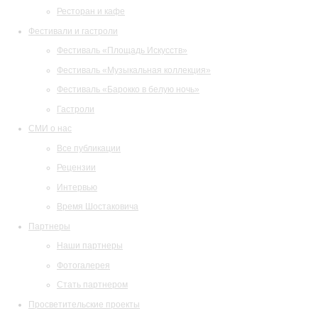
Ресторан и кафе
Фестивали и гастроли
Фестиваль «Площадь Искусств»
Фестиваль «Музыкальная коллекция»
Фестиваль «Барокко в белую ночь»
Гастроли
СМИ о нас
Все публикации
Рецензии
Интервью
Время Шостаковича
Партнеры
Наши партнеры
Фотогалерея
Стать партнером
Просветительские проекты