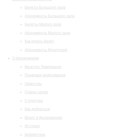
Билеты Большого зала
Абонементы Большого зала
Билеты Малого зала
Абонементы Малого зала
Как купить билет
Абонементы Музитория
О филармонии
Маэстро Темирканов
Правовая информация
Оркестры
Планы залов
Структура
Как добраться
Визит в филармонию
История
Библиотека