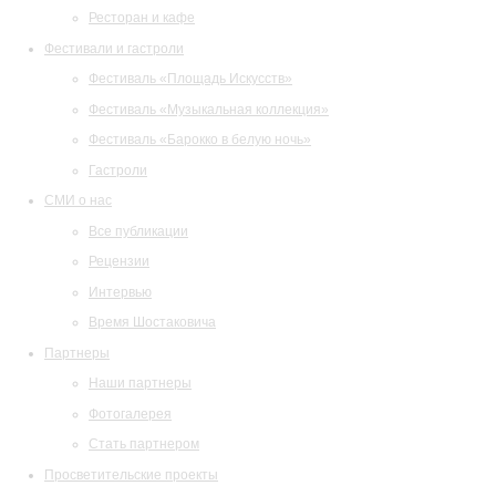
Ресторан и кафе
Фестивали и гастроли
Фестиваль «Площадь Искусств»
Фестиваль «Музыкальная коллекция»
Фестиваль «Барокко в белую ночь»
Гастроли
СМИ о нас
Все публикации
Рецензии
Интервью
Время Шостаковича
Партнеры
Наши партнеры
Фотогалерея
Стать партнером
Просветительские проекты