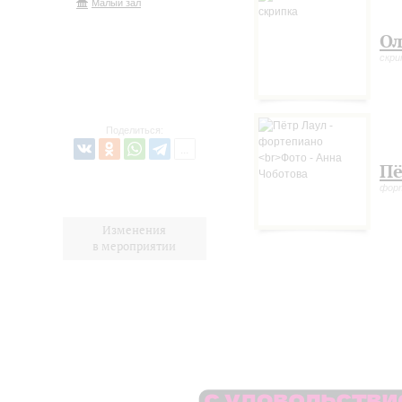
Малый зал
Ол
скри
Поделиться:
Пё
фор
Изменения
в мероприятии