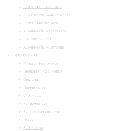
Билеты Большого зала
Абонементы Большого зала
Билеты Малого зала
Абонементы Малого зала
Как купить билет
Абонементы Музитория
О филармонии
Маэстро Темирканов
Правовая информация
Оркестры
Планы залов
Структура
Как добраться
Визит в филармонию
История
Библиотека