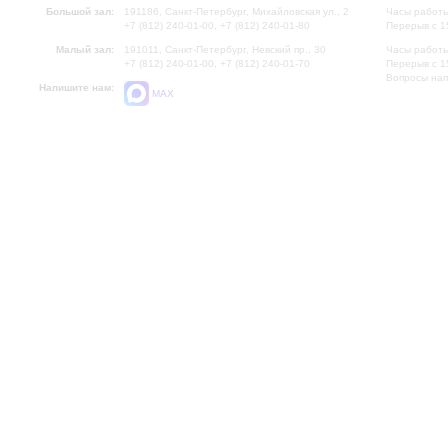
Большой зал:
191186, Санкт-Петербург, Михайловская ул., 2
Часы работы
+7 (812) 240-01-00, +7 (812) 240-01-80
Перерыв с 1
Малый зал:
191011, Санкт-Петербург, Невский пр., 30
Часы работы
+7 (812) 240-01-00, +7 (812) 240-01-70
Перерыв с 1
Вопросы на
Напишите нам:
MAX