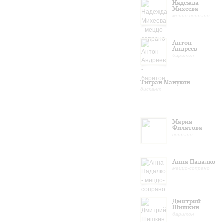
Надежда
Михеева
меццо-сопрано
Антон
Андреев
баритон
Тигран Манукян
дискант
Мария
Филатова
сопрано
Анна Падалко
меццо-сопрано
Дмитрий
Шишкин
баритон