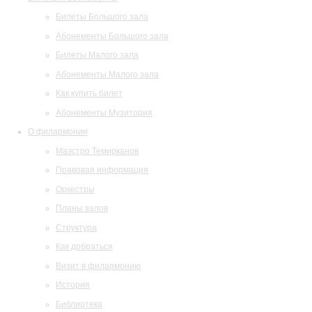
Билеты Большого зала
Абонементы Большого зала
Билеты Малого зала
Абонементы Малого зала
Как купить билет
Абонементы Музитория
О филармонии
Маэстро Темирканов
Правовая информация
Оркестры
Планы залов
Структура
Как добраться
Визит в филармонию
История
Библиотека