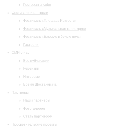
Ресторан и кафе
Фестивали и гастроли
Фестиваль «Площадь Искусств»
Фестиваль «Музыкальная коллекция»
Фестиваль «Барокко в белую ночь»
Гастроли
СМИ о нас
Все публикации
Рецензии
Интервью
Время Шостаковича
Партнеры
Наши партнеры
Фотогалерея
Стать партнером
Просветительские проекты