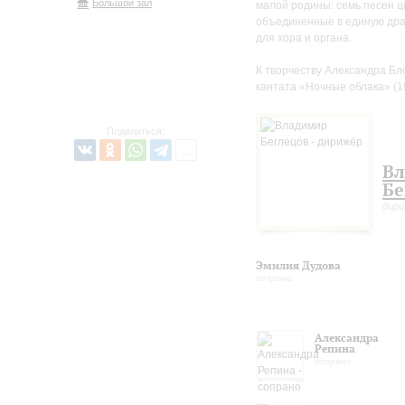
Большой зал
малой родины: семь песен 
объединенные в единую дра
для хора и органа.
К творчеству Александра Б
кантата «Ночные облака» (1
Поделиться:
В
Бе
дир
Эмилия Дудова
сопрано
Александра
Репина
сопрано