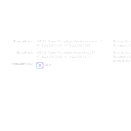
Большой зал:
191186, Санкт-Петербург, Михайловская ул., 2
Часы работы
+7 (812) 240-01-00, +7 (812) 240-01-80
Перерыв с 1
Малый зал:
191011, Санкт-Петербург, Невский пр., 30
Часы работы
+7 (812) 240-01-00, +7 (812) 240-01-70
Перерыв с 1
Вопросы на
Напишите нам:
MAX