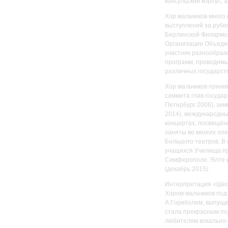
консульский корпус, 
Хор мальчиков много 
выступлений за рубе
Берлинской Филармон
Организации Объедин
участник разнообраз
программ, проводимы
различных государств
Хор мальчиков приним
саммита глав государ
Петербург 2006), зи
2014), международны
концертах, посвящён
заняты во многих оп
Большого театров. В 
учащихся Училища пр
Симферополе, Ялте и
(декабрь 2015).
Интерпретация «Шест
Хором мальчиков под
А.Гориболем, выпущ
стала прекрасным по
любителям вокально-