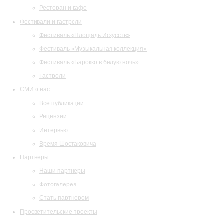
Ресторан и кафе
Фестивали и гастроли
Фестиваль «Площадь Искусств»
Фестиваль «Музыкальная коллекция»
Фестиваль «Барокко в белую ночь»
Гастроли
СМИ о нас
Все публикации
Рецензии
Интервью
Время Шостаковича
Партнеры
Наши партнеры
Фотогалерея
Стать партнером
Просветительские проекты