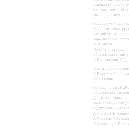
основания новой сто
история этих необык
связанной с историе
Хоровое училище име
играло ключевую рол
русской музыкальной
хора обеспечен прев
музыкантов.
При Императорской П
образование такие в
М.Березовский, С.Да
С деятельностью пев
М.Глинки, А.Алябьева
А.Аренского.
Заложенные в 18-19 
образования в значит
Достаточно упомянут
составляющих сегодн
А.Дмитриев, В.Атлант
А.Чистяков, В.Успенск
А.Морозов, А.Петренк
С.Скороходов, П.Мигу