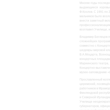
Многие годы последн
выдающиеся хоровые 
Ф.Козлов. С 1991 по
мальчиков было возл
внести заметный вкл
профессионализацию 
возглавил Училище, н
Владимир Беглецов п
сложнейших программ
совместно с Концерт
шедевры мировой клас
В.А.Моцарта, Всенощ
концертных площадка
Мариинского театра,
Концертно-выставочн
музее-заповеднике «
Прославленный колле
церемоний, посвящё
работников в Мрамор
Финляндской республ
и Северной Ирландии
Училище неоднократн
губернаторов, офици