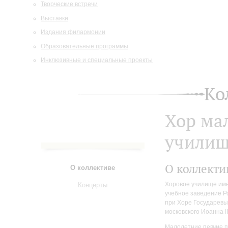
Творческие встречи
Выставки
Издания филармонии
Образовательные программы
Инклюзивные и специальные проекты
Ко
Хор ма
училищ
О коллекти
О коллективе
Хоровое училище име
Концерты
учебное заведение Ро
при Хоре Государевых
московского Иоанна II
Малолетние певчие п