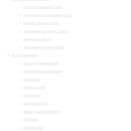
Билеты Большого зала
Абонементы Большого зала
Билеты Малого зала
Абонементы Малого зала
Как купить билет
Абонементы Музитория
О филармонии
Маэстро Темирканов
Правовая информация
Оркестры
Планы залов
Структура
Как добраться
Визит в филармонию
История
Библиотека