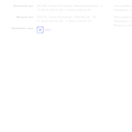
Большой зал:
191186, Санкт-Петербург, Михайловская ул., 2
Часы работы
+7 (812) 240-01-00, +7 (812) 240-01-80
Перерыв с 1
Малый зал:
191011, Санкт-Петербург, Невский пр., 30
Часы работы
+7 (812) 240-01-00, +7 (812) 240-01-70
Перерыв с 1
Вопросы на
Напишите нам:
MAX