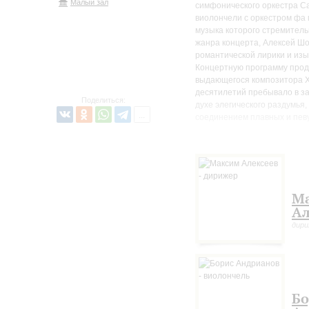
Малый зал
симфонического оркестра Са
виолончели с оркестром фа
музыка которого стремитель
жанра концерта, Алексей Шо
романтической лирики и изы
Концертную программу прод
выдающегося композитора XX
десятилетий пребывало в за
Поделиться:
духе элегического раздумья
соединением плавных и певу
Завершит концертную програ
Александра Гаука.
М
Ал
дир
Бо