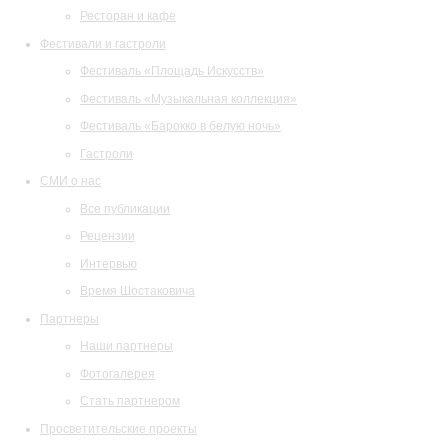
Ресторан и кафе
Фестивали и гастроли
Фестиваль «Площадь Искусств»
Фестиваль «Музыкальная коллекция»
Фестиваль «Барокко в белую ночь»
Гастроли
СМИ о нас
Все публикации
Рецензии
Интервью
Время Шостаковича
Партнеры
Наши партнеры
Фотогалерея
Стать партнером
Просветительские проекты