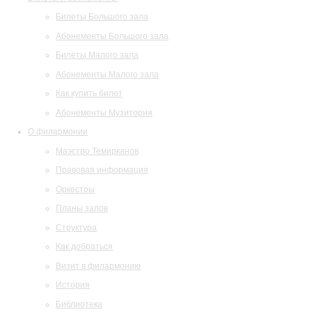
Билеты Большого зала
Абонементы Большого зала
Билеты Малого зала
Абонементы Малого зала
Как купить билет
Абонементы Музитория
О филармонии
Маэстро Темирканов
Правовая информация
Оркестры
Планы залов
Структура
Как добраться
Визит в филармонию
История
Библиотека