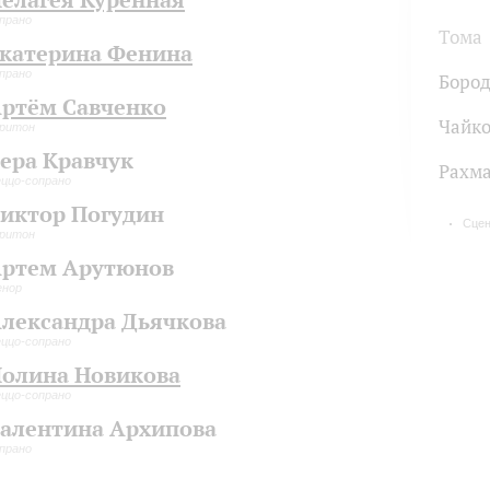
прано
Тома
катерина Фенина
прано
Боро
ртём Савченко
Чайко
ритон
ера Кравчук
Рахм
ццо-сопрано
иктор Погудин
Сцен
ритон
ртем Арутюнов
енор
лександра Дьячкова
ццо-сопрано
олина Новикова
ццо-сопрано
алентина Архипова
прано