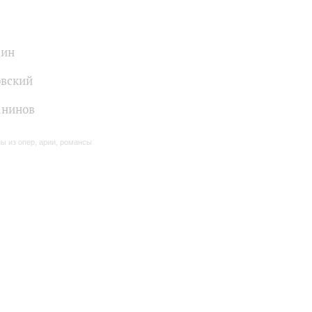
дин
вский
анинов
ы из опер, арии, романсы