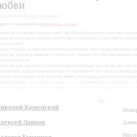
юбви
лассический треугольник)
церт 6-го абонемента «
Жизнь души. Сцены
»
речал ли кто-нибудь оперный сюжет, где герои благополучно и разумно прошли
дьбы, не встретив ни единого препятствия и искушения, и счастливо соедини
отой близких?
тина отрадная, но вряд ли запечатленная в опере. Опыт жизни неизменно о
алось бы, истины и ожидания, и именно это - вечный источник всех мировых 
етов в частности.
ните уютную надежность школьного мира евклидовых аксиом, где две точки в
мой линией, а параллельные никогда не пересекутся? Но только в одномерно
 это уже неевклидово поле. В нем мы живем, не уставая удивляться многомер
енчивости мира. Здесь опере раздольно – необозримое море ситуаций, от за
линных трагедий. В нашей программе вы встретите и то и другое - остроумн
ицетти, высокую трагедийность рахманиновской Франчески, драматическую п
чаковны и Владимира Игоревича, гибельную притягательность Манон.
рограмму вплетены и романсы – шедевры любовной лирики. Среди солистов е
иколай Каменский
Моца
рвые в абонементе выступит приглашенный солист Метрополитен-опера Але
с
лексей Лавров
Дони
ритон
Масс
елагея Куренная