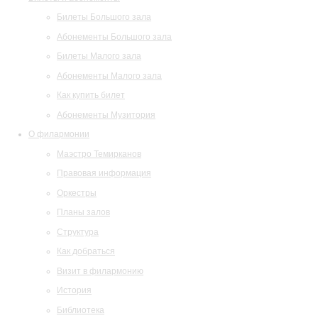
Билеты Большого зала
Абонементы Большого зала
Билеты Малого зала
Абонементы Малого зала
Как купить билет
Абонементы Музитория
О филармонии
Маэстро Темирканов
Правовая информация
Оркестры
Планы залов
Структура
Как добраться
Визит в филармонию
История
Библиотека