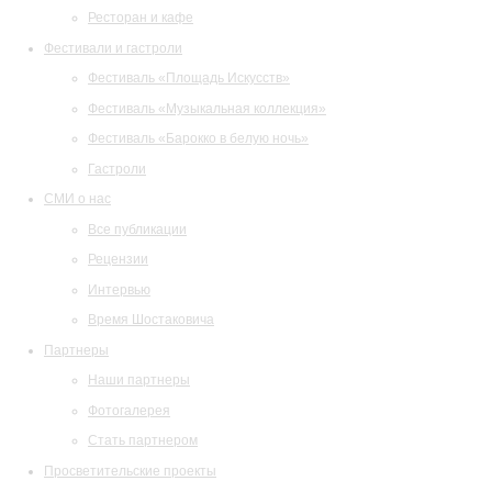
Ресторан и кафе
Фестивали и гастроли
Фестиваль «Площадь Искусств»
Фестиваль «Музыкальная коллекция»
Фестиваль «Барокко в белую ночь»
Гастроли
СМИ о нас
Все публикации
Рецензии
Интервью
Время Шостаковича
Партнеры
Наши партнеры
Фотогалерея
Стать партнером
Просветительские проекты