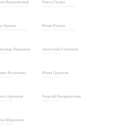
ем Вольховский
Ольга Гусева
иссер-постановщик
режиссер-постановщик
а Орлова
Юлия Рулева
иссер-постановщик
режиссер-постановщик
ксандр Ларионов
Анатолий Степанов
тепиано
фортепиано
ина Васильева
Юлия Грауман
тепиано
фортепиано
ита Архипов
Георгий Кварацхелия
тепиано
фортепиано
на Шарапова
ментарии