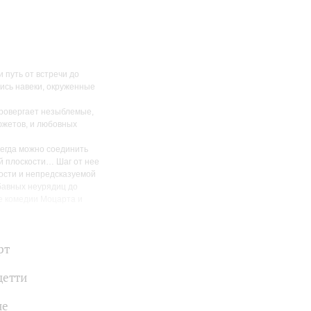
 путь от встречи до
лись навеки, окруженные
провергает незыблемые,
сюжетов, и любовных
сегда можно соединить
й плоскости… Шаг от нее
ности и непредсказуемой
бавных неурядиц до
ые комедии Моцарта и
одоплеку любви
сть и новые имена:
рт
ксей Лавров.
цетти
не