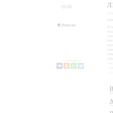
л
19:00
(к
Кон
Малый зал
Вст
сва
заб
Кар
каз
сюж
Пом
пря
Поделиться:
– и
изм
под
Дон
Кон
В п
Н
впе
ба
А
ба
П