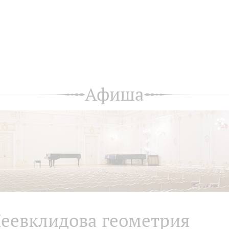
Афиша
еевклидова геометрия