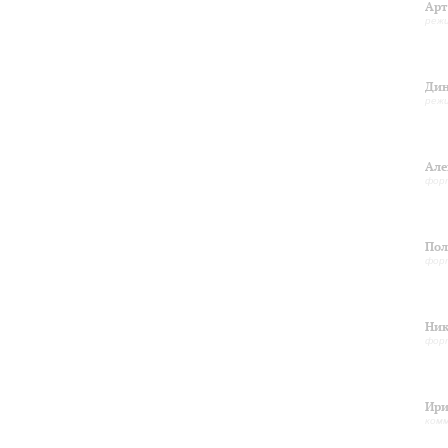
Арт
реж
Дин
реж
Але
фор
Пол
фор
Ник
фор
Ири
ком