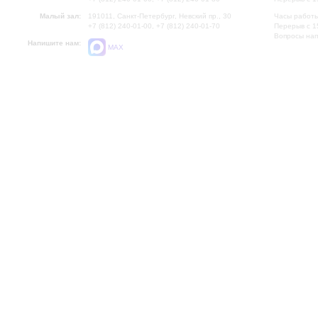
Малый зал:
191011, Санкт-Петербург, Невский пр., 30
Часы работы
+7 (812) 240-01-00, +7 (812) 240-01-70
Перерыв с 1
Вопросы на
Напишите нам:
MAX