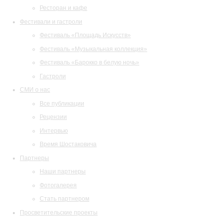
Ресторан и кафе
Фестивали и гастроли
Фестиваль «Площадь Искусств»
Фестиваль «Музыкальная коллекция»
Фестиваль «Барокко в белую ночь»
Гастроли
СМИ о нас
Все публикации
Рецензии
Интервью
Время Шостаковича
Партнеры
Наши партнеры
Фотогалерея
Стать партнером
Просветительские проекты