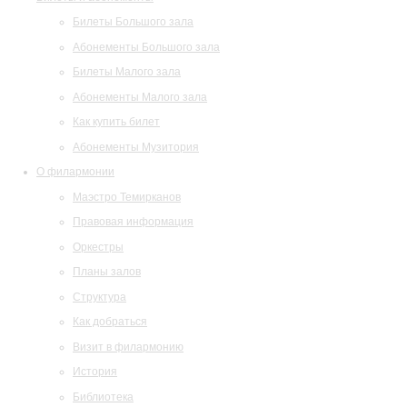
Билеты Большого зала
Абонементы Большого зала
Билеты Малого зала
Абонементы Малого зала
Как купить билет
Абонементы Музитория
О филармонии
Маэстро Темирканов
Правовая информация
Оркестры
Планы залов
Структура
Как добраться
Визит в филармонию
История
Библиотека