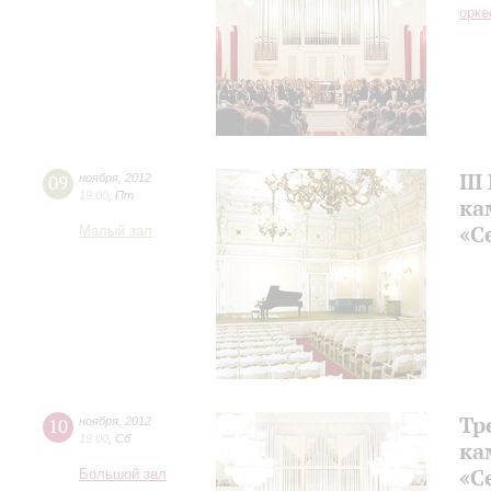
орке
II
09
ноября
,
2012
19:00
,
Пт
ка
«С
Малый зал
Тр
10
ноября
,
2012
19:00
,
Сб
ка
«С
Большой зал