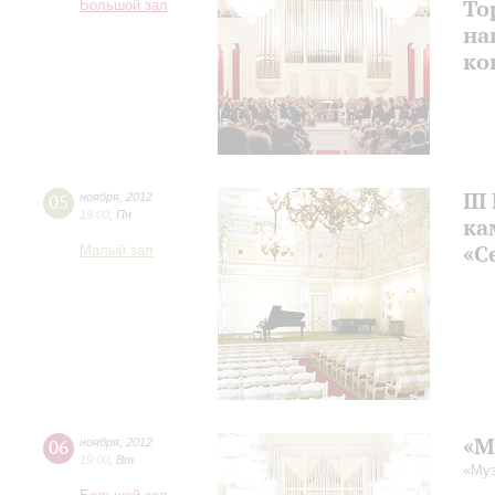
То
Большой зал
на
ко
II
05
ноября
,
2012
19:00
,
Пн
ка
«С
Малый зал
«М
06
ноября
,
2012
19:00
,
Вт
«Му