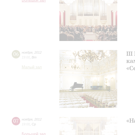
Большой зал
II
06
ноября
,
2012
19:00
,
Вт
ка
«С
Малый зал
«Н
07
ноября
,
2012
19:00
,
Ср
Большой зал