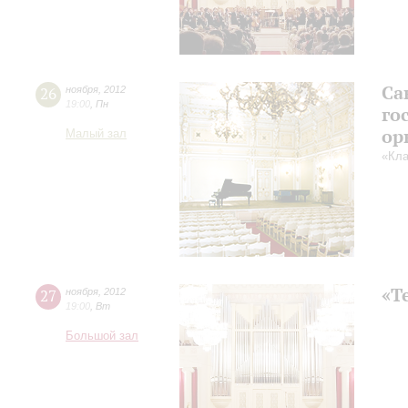
Са
26
ноября
,
2012
19:00
,
Пн
го
ор
Малый зал
«Кла
«Т
27
ноября
,
2012
19:00
,
Вт
Большой зал