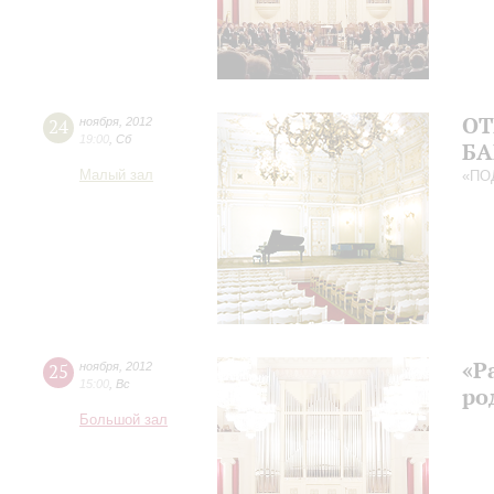
ОТ
24
ноября
,
2012
19:00
,
Сб
БА
Малый зал
«ПО
«Р
25
ноября
,
2012
15:00
,
Вс
ро
Большой зал