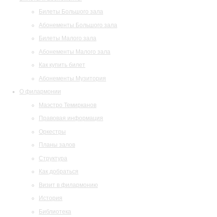
Билеты Большого зала
Абонементы Большого зала
Билеты Малого зала
Абонементы Малого зала
Как купить билет
Абонементы Музитория
О филармонии
Маэстро Темирканов
Правовая информация
Оркестры
Планы залов
Структура
Как добраться
Визит в филармонию
История
Библиотека