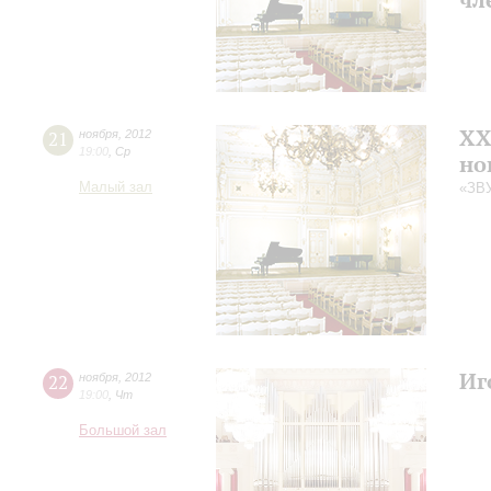
XX
21
ноября
,
2012
19:00
,
Ср
но
Малый зал
«ЗВ
Иг
22
ноября
,
2012
19:00
,
Чт
Большой зал