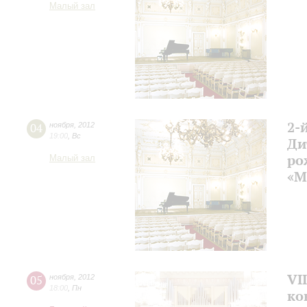
Малый зал
2-
04
ноября
,
2012
19:00
,
Вс
Ди
ро
Малый зал
«M
VI
05
ноября
,
2012
18:00
,
Пн
ко