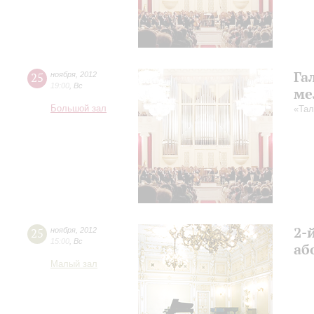
Га
25
ноября
,
2012
19:00
,
Вс
ме
Большой зал
«Тал
2-
25
ноября
,
2012
15:00
,
Вс
аб
Малый зал