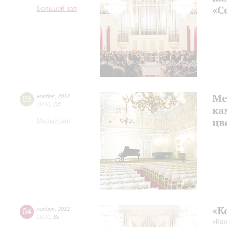
«С
Большой зал
Ме
03
ноября
,
2012
19:00
,
Сб
ка
цв
Малый зал
«К
04
ноября
,
2012
15:00
,
Вс
«Кон