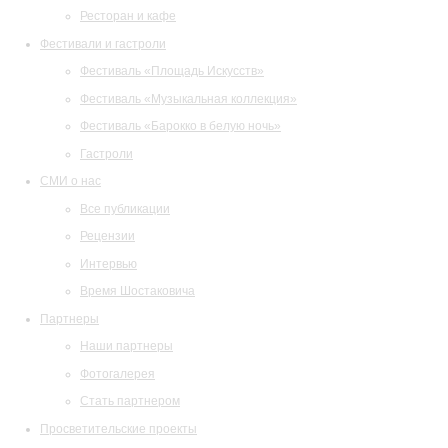
Ресторан и кафе
Фестивали и гастроли
Фестиваль «Площадь Искусств»
Фестиваль «Музыкальная коллекция»
Фестиваль «Барокко в белую ночь»
Гастроли
СМИ о нас
Все публикации
Рецензии
Интервью
Время Шостаковича
Партнеры
Наши партнеры
Фотогалерея
Стать партнером
Просветительские проекты