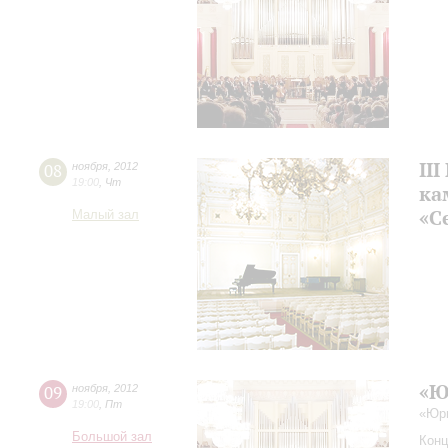
II
08
ноября
,
2012
19:00
,
Чт
ка
«С
Малый зал
«Ю
09
ноября
,
2012
19:00
,
Пт
«Юри
Большой зал
Конц