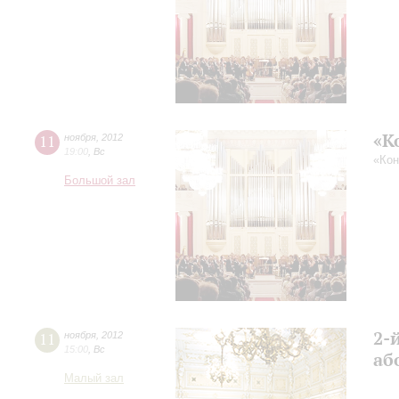
«
11
ноября
,
2012
19:00
,
Вс
«Кон
Большой зал
2-
11
ноября
,
2012
15:00
,
Вс
аб
Малый зал