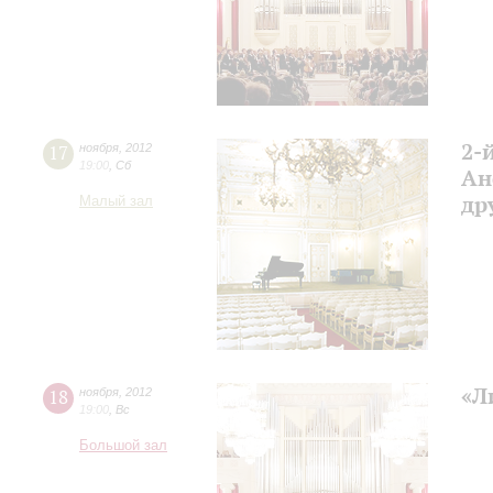
2-
17
ноября
,
2012
19:00
,
Сб
Ан
др
Малый зал
«Л
18
ноября
,
2012
19:00
,
Вс
Большой зал