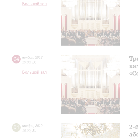
Большой зал
Тр
04
ноября
,
2012
19:00
,
Вс
ка
«С
Большой зал
2-
04
ноября
,
2012
15:00
,
Вс
аб