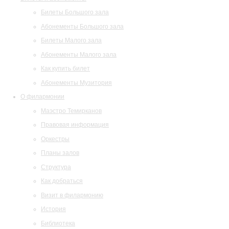
Билеты Большого зала
Абонементы Большого зала
Билеты Малого зала
Абонементы Малого зала
Как купить билет
Абонементы Музитория
О филармонии
Маэстро Темирканов
Правовая информация
Оркестры
Планы залов
Структура
Как добраться
Визит в филармонию
История
Библиотека