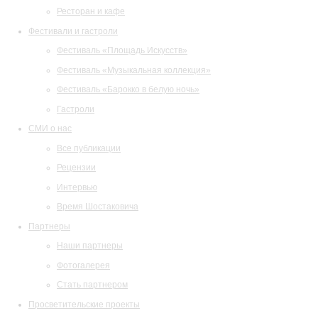
Ресторан и кафе
Фестивали и гастроли
Фестиваль «Площадь Искусств»
Фестиваль «Музыкальная коллекция»
Фестиваль «Барокко в белую ночь»
Гастроли
СМИ о нас
Все публикации
Рецензии
Интервью
Время Шостаковича
Партнеры
Наши партнеры
Фотогалерея
Стать партнером
Просветительские проекты