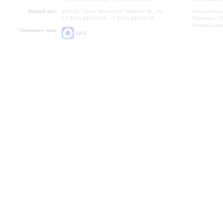
Малый зал:
191011, Санкт-Петербург, Невский пр., 30
Часы работы
+7 (812) 240-01-00, +7 (812) 240-01-70
Перерыв с 1
Вопросы на
Напишите нам:
MAX