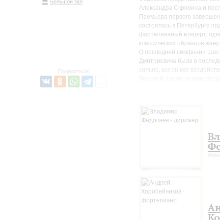
Большой зал
Александра Скрябина и пос
Премьера первого завершен
состоялась в Петербурге по
фортепианный концерт, одн
классических образцов жанр
О последней симфонии Шоста
Дмитриевича была в последн
сильно, как он мог воздейс
Поделиться:
Восьмой, так же сильно возд
настолько возвышенна и со
симфония.
Все последние сочинения Дм
собрании его сочинений. К 
постижение, я бы сказал, т
В
Фе
дир
А
Ко