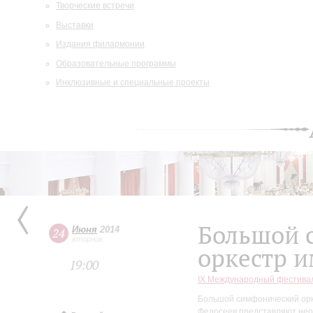
Творческие встречи
Выставки
Издания филармонии
Образовательные программы
Инклюзивные и специальные проекты
Большой 
Июня
2014
24
вторник
оркестр и
19:00
IX Международный фестива
Большой симфонический орке
Федосеев представляют нео