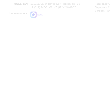
Малый зал:
191011, Санкт-Петербург, Невский пр., 30
Часы работы
+7 (812) 240-01-00, +7 (812) 240-01-70
Перерыв с 1
Вопросы на
Напишите нам:
MAX