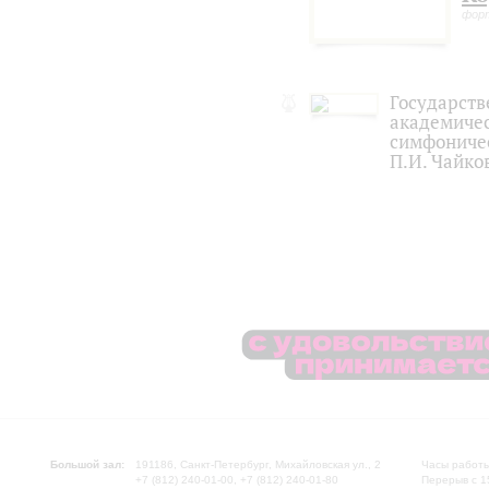
фор
Государст
академиче
симфониче
П.И. Чайко
Большой зал:
191186, Санкт-Петербург, Михайловская ул., 2
Часы работы
+7 (812) 240-01-00, +7 (812) 240-01-80
Перерыв с 1