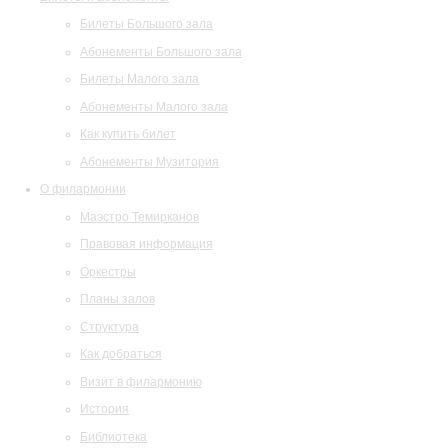
Билеты Большого зала
Абонементы Большого зала
Билеты Малого зала
Абонементы Малого зала
Как купить билет
Абонементы Музитория
О филармонии
Маэстро Темирканов
Правовая информация
Оркестры
Планы залов
Структура
Как добраться
Визит в филармонию
История
Библиотека