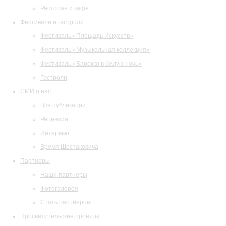
Ресторан и кафе
Фестивали и гастроли
Фестиваль «Площадь Искусств»
Фестиваль «Музыкальная коллекция»
Фестиваль «Барокко в белую ночь»
Гастроли
СМИ о нас
Все публикации
Рецензии
Интервью
Время Шостаковича
Партнеры
Наши партнеры
Фотогалерея
Стать партнером
Просветительские проекты