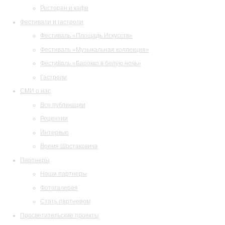
Ресторан и кафе
Фестивали и гастроли
Фестиваль «Площадь Искусств»
Фестиваль «Музыкальная коллекция»
Фестиваль «Барокко в белую ночь»
Гастроли
СМИ о нас
Все публикации
Рецензии
Интервью
Время Шостаковича
Партнеры
Наши партнеры
Фотогалерея
Стать партнером
Просветительские проекты