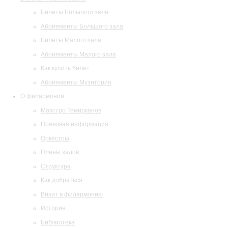
Билеты Большого зала
Абонементы Большого зала
Билеты Малого зала
Абонементы Малого зала
Как купить билет
Абонементы Музитория
О филармонии
Маэстро Темирканов
Правовая информация
Оркестры
Планы залов
Структура
Как добраться
Визит в филармонию
История
Библиотека