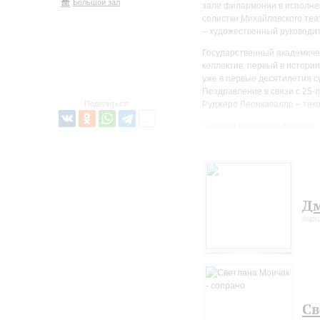
Большой зал
зале филармонии в исполнен
солистки Михайловского теа
– художественный руководит
Государственный академичес
коллектив, первый в истори
уже в первые десятилетия с
Поздравление в связи с 25-
Поделиться:
Руджеро Леонкавалло – таков
Сегодня коллектив бережно 
управлением Дмитрия Хохлов
Франции, Испании, Швеции, 
программы любой сложности
Дм
дир
Св