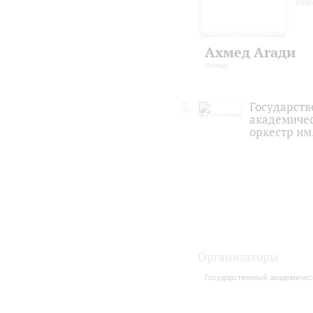
сопр
Ахмед Агади
тенор
Государст
академичес
оркестр им
Организаторы
Государственный академическ