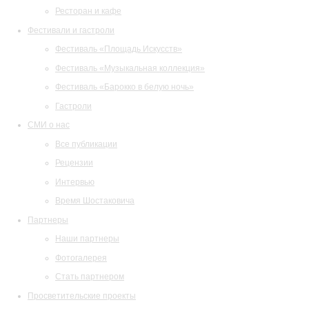
Ресторан и кафе
Фестивали и гастроли
Фестиваль «Площадь Искусств»
Фестиваль «Музыкальная коллекция»
Фестиваль «Барокко в белую ночь»
Гастроли
СМИ о нас
Все публикации
Рецензии
Интервью
Время Шостаковича
Партнеры
Наши партнеры
Фотогалерея
Стать партнером
Просветительские проекты