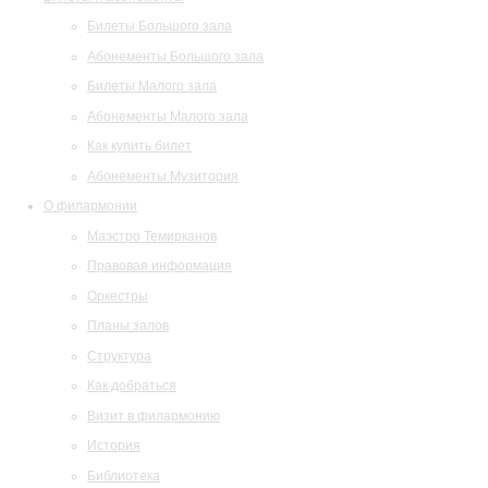
Билеты Большого зала
Абонементы Большого зала
Билеты Малого зала
Абонементы Малого зала
Как купить билет
Абонементы Музитория
О филармонии
Маэстро Темирканов
Правовая информация
Оркестры
Планы залов
Структура
Как добраться
Визит в филармонию
История
Библиотека