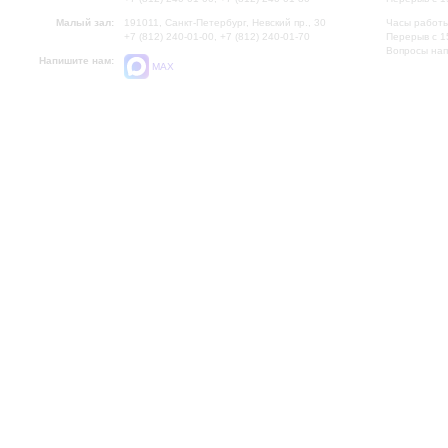
Малый зал:
191011, Санкт-Петербург, Невский пр., 30
Часы работы
+7 (812) 240-01-00, +7 (812) 240-01-70
Перерыв с 1
Вопросы на
Напишите нам:
MAX