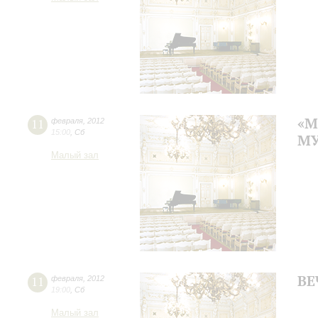
«М
11
февраля
,
2012
15:00
,
Сб
МУ
Малый зал
ВЕ
11
февраля
,
2012
19:00
,
Сб
Малый зал