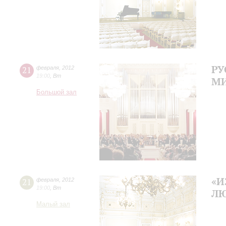
РУ
21
февраля
,
2012
19:00
,
Вт
М
Большой зал
«И
21
февраля
,
2012
19:00
,
Вт
ЛЮ
Малый зал