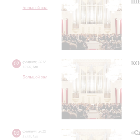
Ш
Большой зал
КО
02
февраля
,
2012
19:00
,
Чт
Большой зал
«С
03
февраля
,
2012
19:00
,
Пт