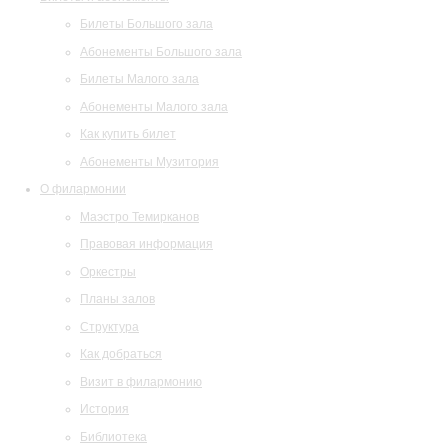
Билеты Большого зала
Абонементы Большого зала
Билеты Малого зала
Абонементы Малого зала
Как купить билет
Абонементы Музитория
О филармонии
Маэстро Темирканов
Правовая информация
Оркестры
Планы залов
Структура
Как добраться
Визит в филармонию
История
Библиотека