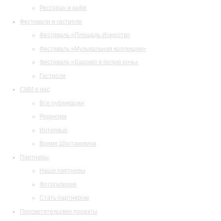
Ресторан и кафе
Фестивали и гастроли
Фестиваль «Площадь Искусств»
Фестиваль «Музыкальная коллекция»
Фестиваль «Барокко в белую ночь»
Гастроли
СМИ о нас
Все публикации
Рецензии
Интервью
Время Шостаковича
Партнеры
Наши партнеры
Фотогалерея
Стать партнером
Просветительские проекты