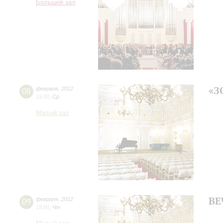
Большой зал
«З
08
февраля
,
2012
19:00
,
Ср
Малый зал
ВЕ
09
февраля
,
2012
19:00
,
Чт