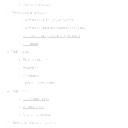
Ресторан и кафе
Фестивали и гастроли
Фестиваль «Площадь Искусств»
Фестиваль «Музыкальная коллекция»
Фестиваль «Барокко в белую ночь»
Гастроли
СМИ о нас
Все публикации
Рецензии
Интервью
Время Шостаковича
Партнеры
Наши партнеры
Фотогалерея
Стать партнером
Просветительские проекты