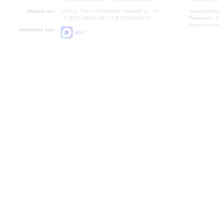
Малый зал:
191011, Санкт-Петербург, Невский пр., 30
Часы работы
+7 (812) 240-01-00, +7 (812) 240-01-70
Перерыв с 1
Вопросы на
Напишите нам:
MAX