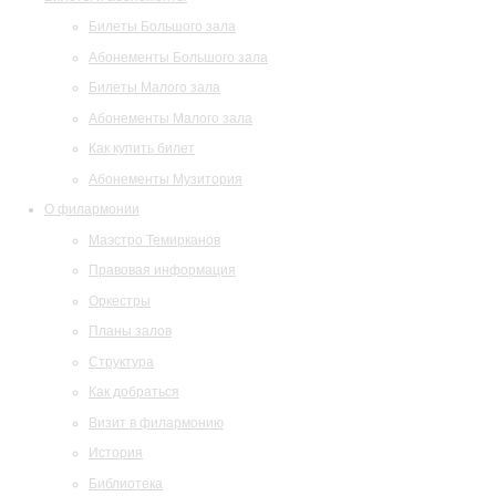
Билеты Большого зала
Абонементы Большого зала
Билеты Малого зала
Абонементы Малого зала
Как купить билет
Абонементы Музитория
О филармонии
Маэстро Темирканов
Правовая информация
Оркестры
Планы залов
Структура
Как добраться
Визит в филармонию
История
Библиотека