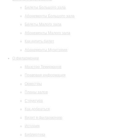
Билеты Большого зала
Абонементы Большого зала
Билеты Малого зала
Абонементы Малого зала
Как купить билет
Абонементы Музитория
О филармонии
Маэстро Темирканов
Правовая информация
Оркестры
Планы залов
Структура
Как добраться
Визит в филармонию
История
Библиотека