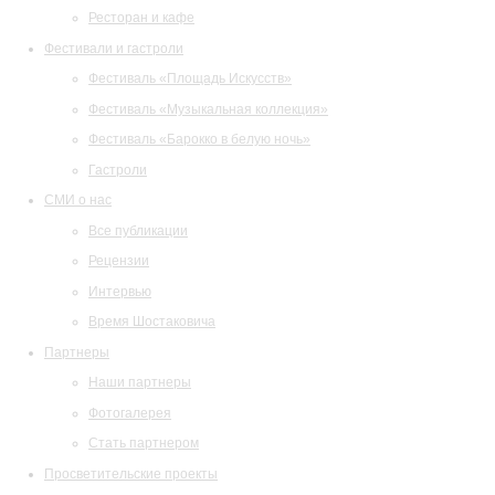
Ресторан и кафе
Фестивали и гастроли
Фестиваль «Площадь Искусств»
Фестиваль «Музыкальная коллекция»
Фестиваль «Барокко в белую ночь»
Гастроли
СМИ о нас
Все публикации
Рецензии
Интервью
Время Шостаковича
Партнеры
Наши партнеры
Фотогалерея
Стать партнером
Просветительские проекты