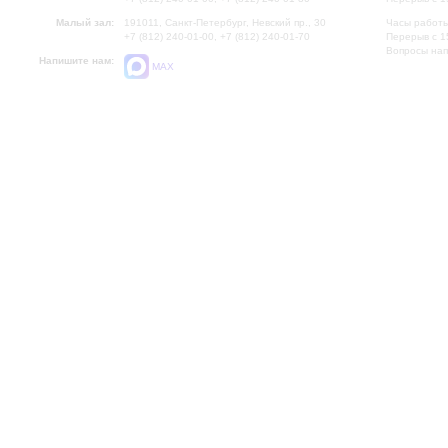
Малый зал:
191011, Санкт-Петербург, Невский пр., 30
Часы работы
+7 (812) 240-01-00, +7 (812) 240-01-70
Перерыв с 1
Вопросы на
Напишите нам:
MAX