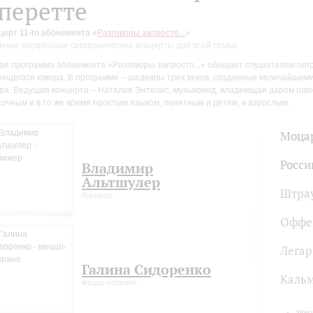
перетте
церт 11-го абонемента «
Разговоры запросто...
»
вные воскресные симфонические концерты для всей семьи
ая программа абонемента «Разговоры запросто...» обещает слушателям пог
рящегося юмора. В программе – шедевры трех веков, созданные величайшими
ра. Ведущая концерта – Наталия Энтелис, музыковед, владеющая даром гово
сочным и в то же время простым языком, понятным и детям, и взрослым.
Моца
Росси
Владимир
Альтшулер
Штра
дирижер
Оффе
Легар
Галина Сидоренко
Каль
меццо-сопрано
Увер