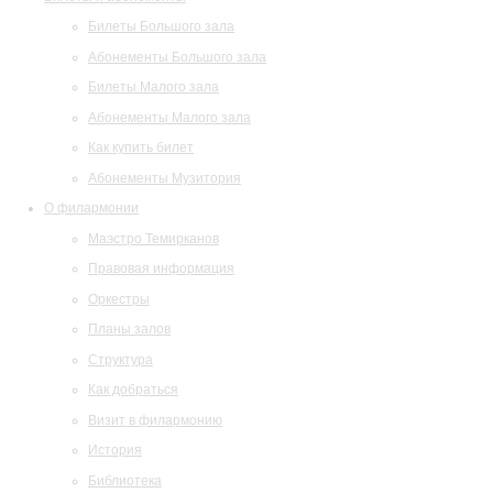
Билеты Большого зала
Абонементы Большого зала
Билеты Малого зала
Абонементы Малого зала
Как купить билет
Абонементы Музитория
О филармонии
Маэстро Темирканов
Правовая информация
Оркестры
Планы залов
Структура
Как добраться
Визит в филармонию
История
Библиотека