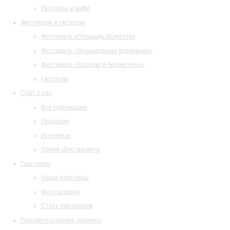
Ресторан и кафе
Фестивали и гастроли
Фестиваль «Площадь Искусств»
Фестиваль «Музыкальная коллекция»
Фестиваль «Барокко в белую ночь»
Гастроли
СМИ о нас
Все публикации
Рецензии
Интервью
Время Шостаковича
Партнеры
Наши партнеры
Фотогалерея
Стать партнером
Просветительские проекты