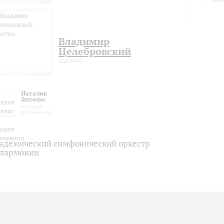
Владимир
Целебровский
баритон
Наталия
Энтелис
ведущая
абонемента
адемический симфонический оркестр
лармонии