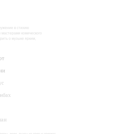
ружение в стихию
 мастерами комического
рить о музыке ярким,
рт
ни
ус
нбах
ман
тюры, арии, дуэты из опер и оперетт