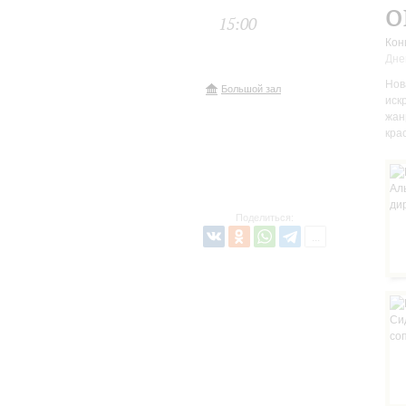
о
15:00
Кон
Дне
Нов
Большой зал
иск
жан
кра
Поделиться: