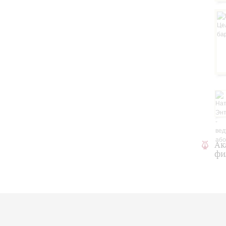
Ак
фи