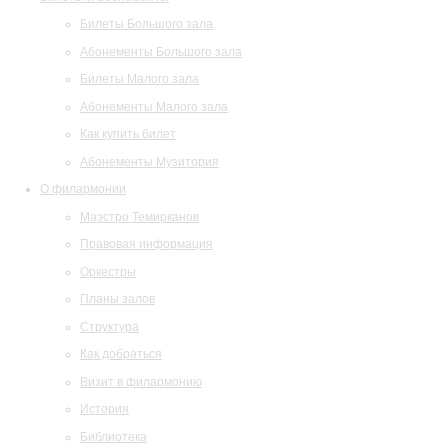
Билеты Большого зала
Абонементы Большого зала
Билеты Малого зала
Абонементы Малого зала
Как купить билет
Абонементы Музитория
О филармонии
Маэстро Темирканов
Правовая информация
Оркестры
Планы залов
Структура
Как добраться
Визит в филармонию
История
Библиотека