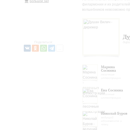
Большой зал
филармонии и их родителей. 
волшебников невозможно пре
Ду
дир
Поделиться:
Марина
Соснина
песочные
иллюстрации
Ева Соснина
песочные
иллюстрации
Николай Буров
ведущий
абонемента и
чтец