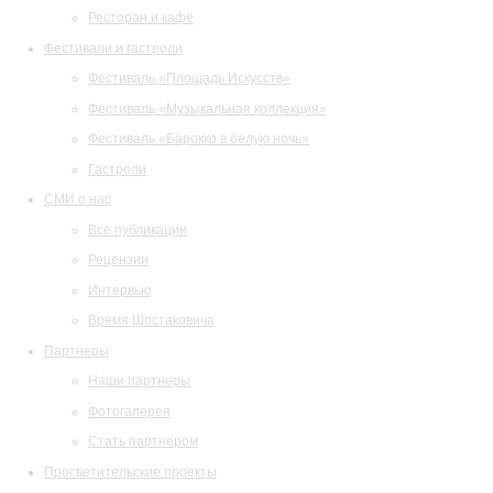
Ресторан и кафе
Фестивали и гастроли
Фестиваль «Площадь Искусств»
Фестиваль «Музыкальная коллекция»
Фестиваль «Барокко в белую ночь»
Гастроли
СМИ о нас
Все публикации
Рецензии
Интервью
Время Шостаковича
Партнеры
Наши партнеры
Фотогалерея
Стать партнером
Просветительские проекты