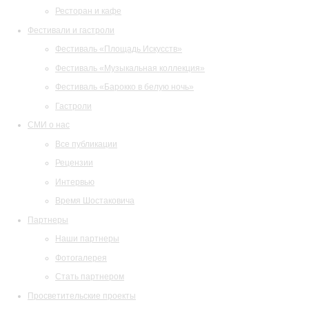
Ресторан и кафе
Фестивали и гастроли
Фестиваль «Площадь Искусств»
Фестиваль «Музыкальная коллекция»
Фестиваль «Барокко в белую ночь»
Гастроли
СМИ о нас
Все публикации
Рецензии
Интервью
Время Шостаковича
Партнеры
Наши партнеры
Фотогалерея
Стать партнером
Просветительские проекты