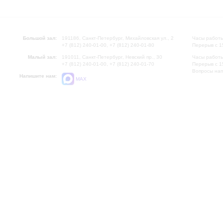
Большой зал:
191186, Санкт-Петербург, Михайловская ул., 2
Часы работы
+7 (812) 240-01-00, +7 (812) 240-01-80
Перерыв с 1
Малый зал:
191011, Санкт-Петербург, Невский пр., 30
Часы работы
+7 (812) 240-01-00, +7 (812) 240-01-70
Перерыв с 1
Вопросы на
Напишите нам:
MAX