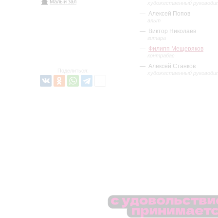
Малый зал
художественный руководи
Алексей Попов
альт
Виктор Николаев
гитара
Филипп Мещеряков
контрабас
Алексей Станков
Поделиться:
художественный руководи