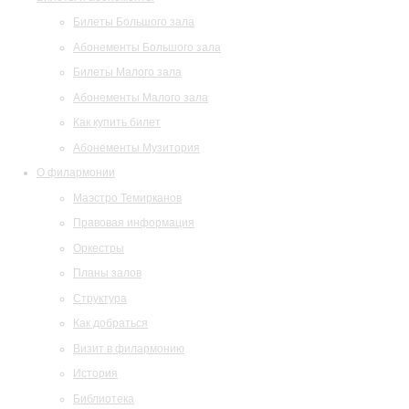
Билеты Большого зала
Абонементы Большого зала
Билеты Малого зала
Абонементы Малого зала
Как купить билет
Абонементы Музитория
О филармонии
Маэстро Темирканов
Правовая информация
Оркестры
Планы залов
Структура
Как добраться
Визит в филармонию
История
Библиотека