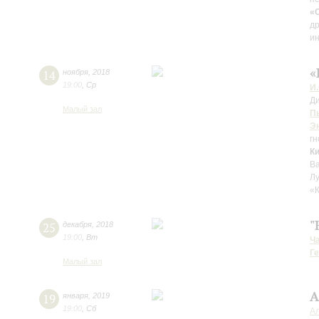
«
др
ин
«
14
ноября
,
2018
19:00
,
Ср
И.
Д
Малый зал
П
Э
гн
К
Ва
Л
«К
"
25
декабря
,
2018
19:00
,
Вт
Ч
Г
Малый зал
А
19
января
,
2019
19:00
,
Сб
А