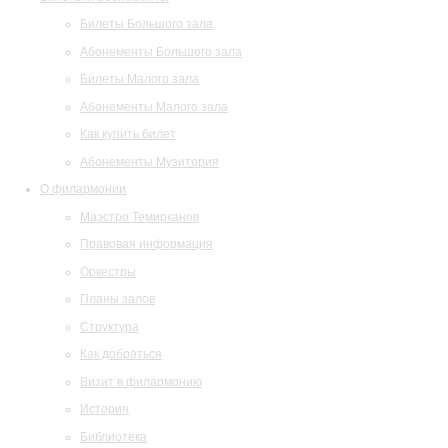
Билеты Большого зала
Абонементы Большого зала
Билеты Малого зала
Абонементы Малого зала
Как купить билет
Абонементы Музитория
О филармонии
Маэстро Темирканов
Правовая информация
Оркестры
Планы залов
Структура
Как добраться
Визит в филармонию
История
Библиотека