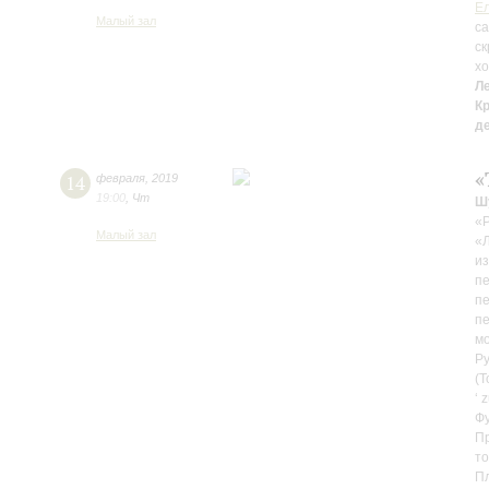
Ел
Малый зал
с
ск
х
Л
К
д
«
14
февраля
,
2019
19:00
,
Чт
Ш
«Р
Малый зал
«Л
из
пе
пе
п
м
Ру
(Т
‘ 
Фу
Пр
то
Пл