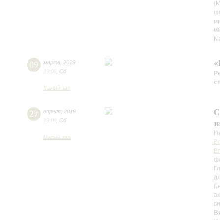
(М
шо
ми
ми
М
«
09
марта
,
2019
19:00
,
Сб
Р
ст
Малый зал
С
27
апреля
,
2019
19:00
,
Сб
в
П
Малый зал
В
В
ф
Г
дл
Б
ак
ви
В