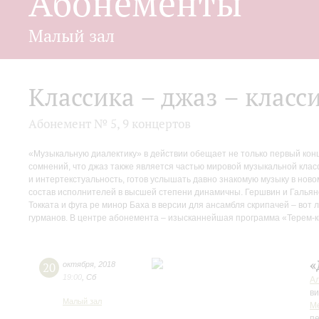
Абонементы
Малый зал
Классика – джаз – класс
Абонемент № 5, 9 концертов
«Музыкальную диалектику» в действии обещает не только первый конце
сомнений, что джаз также является частью мировой музыкальной классик
и интертекстуальность, готов услышать давно знакомую музыку в ново
состав исполнителей в высшей степени динамичны. Гершвин и Гальяно
Токката и фуга ре минор Баха в версии для ансамбля скрипачей – во
гурманов. В центре абонемента – изысканнейшая программа «Терем-
«
20
октября
,
2018
19:00
,
Сб
А
ви
Малый зал
М
пе