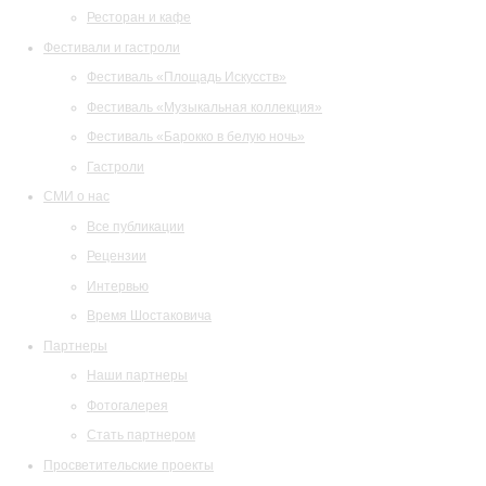
Ресторан и кафе
Фестивали и гастроли
Фестиваль «Площадь Искусств»
Фестиваль «Музыкальная коллекция»
Фестиваль «Барокко в белую ночь»
Гастроли
СМИ о нас
Все публикации
Рецензии
Интервью
Время Шостаковича
Партнеры
Наши партнеры
Фотогалерея
Стать партнером
Просветительские проекты