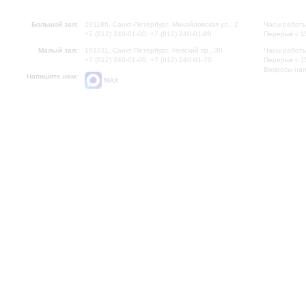
Большой зал:
191186, Санкт-Петербург, Михайловская ул., 2
Часы работы
+7 (812) 240-01-00, +7 (812) 240-01-80
Перерыв с 1
Малый зал:
191011, Санкт-Петербург, Невский пр., 30
Часы работы
+7 (812) 240-01-00, +7 (812) 240-01-70
Перерыв с 1
Вопросы на
Напишите нам:
MAX