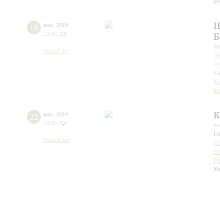
И
П
18
мая
,
2019
19:00
,
Сб
Б
А
Малый зал
Э
Ол
С
Ки
М
К
22
мая
,
2019
19:00
,
Ср
К
Е
Малый зал
Гр
А
П
Х