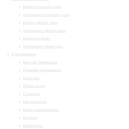
Билеты Большого зала
Абонементы Большого зала
Билеты Малого зала
Абонементы Малого зала
Как купить билет
Абонементы Музитория
О филармонии
Маэстро Темирканов
Правовая информация
Оркестры
Планы залов
Структура
Как добраться
Визит в филармонию
История
Библиотека