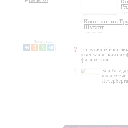
Ко
Большой зал
Гл
дир
Константин Гр
Шмидт
фортепиано
Поделиться:
Заслуженный коллек
академический симф
филармонии
Хор Госуда
академичес
Петербург