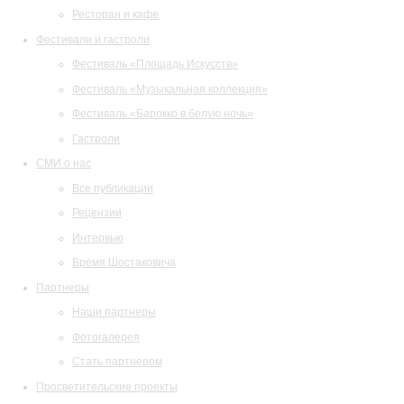
Ресторан и кафе
Фестивали и гастроли
Фестиваль «Площадь Искусств»
Фестиваль «Музыкальная коллекция»
Фестиваль «Барокко в белую ночь»
Гастроли
СМИ о нас
Все публикации
Рецензии
Интервью
Время Шостаковича
Партнеры
Наши партнеры
Фотогалерея
Стать партнером
Просветительские проекты