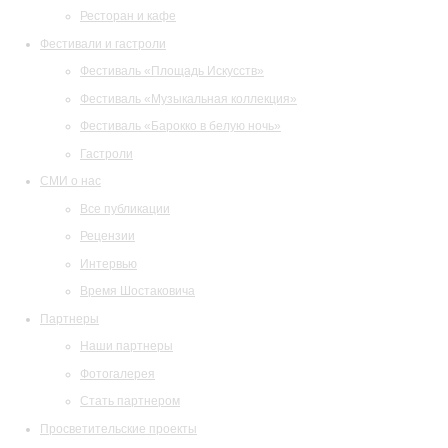
Ресторан и кафе
Фестивали и гастроли
Фестиваль «Площадь Искусств»
Фестиваль «Музыкальная коллекция»
Фестиваль «Барокко в белую ночь»
Гастроли
СМИ о нас
Все публикации
Рецензии
Интервью
Время Шостаковича
Партнеры
Наши партнеры
Фотогалерея
Стать партнером
Просветительские проекты