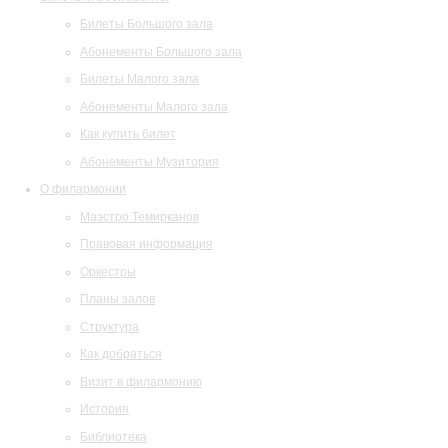
Билеты Большого зала
Абонементы Большого зала
Билеты Малого зала
Абонементы Малого зала
Как купить билет
Абонементы Музитория
О филармонии
Маэстро Темирканов
Правовая информация
Оркестры
Планы залов
Структура
Как добраться
Визит в филармонию
История
Библиотека