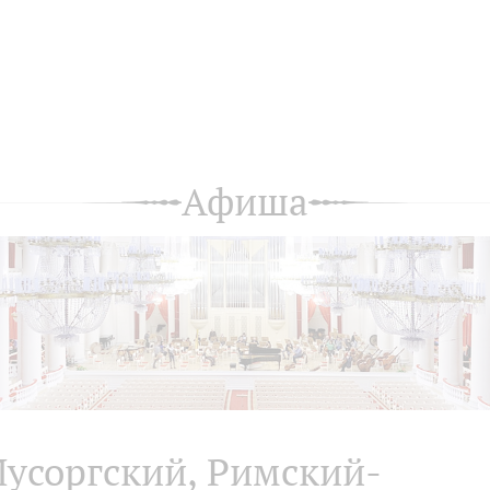
Афиша
усоргский, Римский-