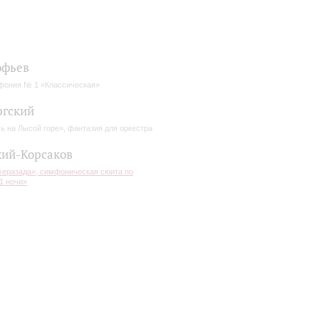
офьев
ония № 1 «Классическая»
ргский
ь на Лысой горе», фантазия для оркестра
ий-Корсаков
еразада», симфоническая сюита по
1 ночи»