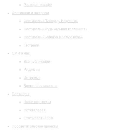
Ресторан и кафе
Фестивали и гастроли
Фестиваль «Площадь Искусств»
Фестиваль «Музыкальная коллекция»
Фестиваль «Барокко в белую ночь»
Гастроли
СМИ о нас
Все публикации
Рецензии
Интервью
Время Шостаковича
Партнеры
Наши партнеры
Фотогалерея
Стать партнером
Просветительские проекты