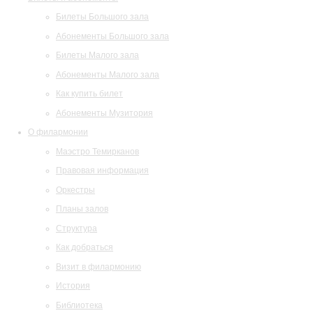
Билеты Большого зала
Абонементы Большого зала
Билеты Малого зала
Абонементы Малого зала
Как купить билет
Абонементы Музитория
О филармонии
Маэстро Темирканов
Правовая информация
Оркестры
Планы залов
Структура
Как добраться
Визит в филармонию
История
Библиотека