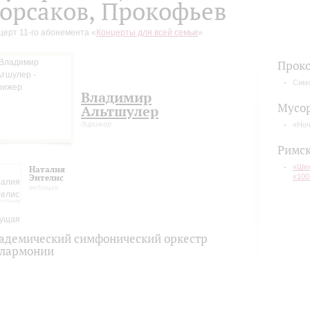
орсаков, Прокофьев
церт 11-го абонемента «
Концерты для всей семьи
»
Прок
Симф
Владимир
Мусо
Альтшулер
дирижер
«Ноч
Римск
«Шех
Наталия
Энтелис
«100
ведущая
адемический симфонический оркестр
лармонии