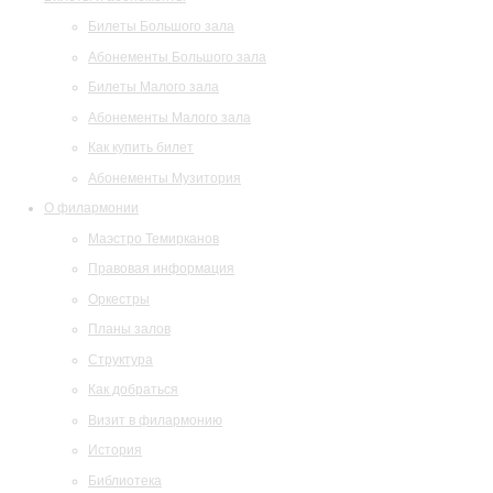
Билеты Большого зала
Абонементы Большого зала
Билеты Малого зала
Абонементы Малого зала
Как купить билет
Абонементы Музитория
О филармонии
Маэстро Темирканов
Правовая информация
Оркестры
Планы залов
Структура
Как добраться
Визит в филармонию
История
Библиотека