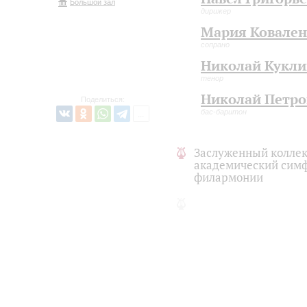
Большой зал
дирижер
Мария Ковале
сопрано
Николай Кукл
тенор
Николай Петро
Поделиться:
бас-баритон
Заслуженный коллек
академический симф
филармонии