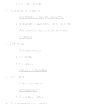
Ресторан и кафе
Фестивали и гастроли
Фестиваль «Площадь Искусств»
Фестиваль «Музыкальная коллекция»
Фестиваль «Барокко в белую ночь»
Гастроли
СМИ о нас
Все публикации
Рецензии
Интервью
Время Шостаковича
Партнеры
Наши партнеры
Фотогалерея
Стать партнером
Просветительские проекты