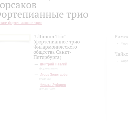
орсаков
ортепианные трио
ское фортепианное трио
"Ultimum Trio"
Римск
(фортепианное трио
Форт
Филармонического
общества Санкт-
Чайко
Петербурга)
Форт
Дмитрий Павлий
фортепиано
Игорь Золотарёв
скрипка
Никита Зубарев
виолончель