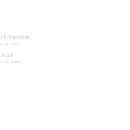
ий-Корсаков
епианное трио
вский
епианное трио