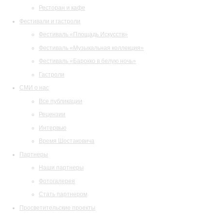
Ресторан и кафе
Фестивали и гастроли
Фестиваль «Площадь Искусств»
Фестиваль «Музыкальная коллекция»
Фестиваль «Барокко в белую ночь»
Гастроли
СМИ о нас
Все публикации
Рецензии
Интервью
Время Шостаковича
Партнеры
Наши партнеры
Фотогалерея
Стать партнером
Просветительские проекты