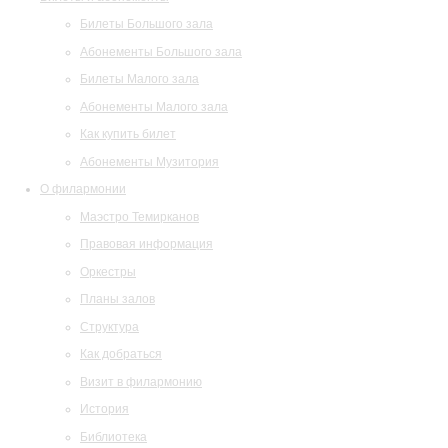
Билеты Большого зала
Абонементы Большого зала
Билеты Малого зала
Абонементы Малого зала
Как купить билет
Абонементы Музитория
О филармонии
Маэстро Темирканов
Правовая информация
Оркестры
Планы залов
Структура
Как добраться
Визит в филармонию
История
Библиотека