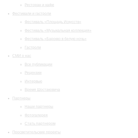
Ресторан и кафе
Фестивали и гастроли
Фестиваль «Площадь Искусств»
Фестиваль «Музыкальная коллекция»
Фестиваль «Барокко в белую ночь»
Гастроли
СМИ о нас
Все публикации
Рецензии
Интервью
Время Шостаковича
Партнеры
Наши партнеры
Фотогалерея
Стать партнером
Просветительские проекты