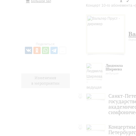
Большой зал
Концерт 10-го абонемента «
Ва
дири
Поделиться:
Людмила
Ширяева
ведущая
Изменения
в мероприятии
Санкт-Пет
государст
академиче
симфониче
Концертный
Петербургс