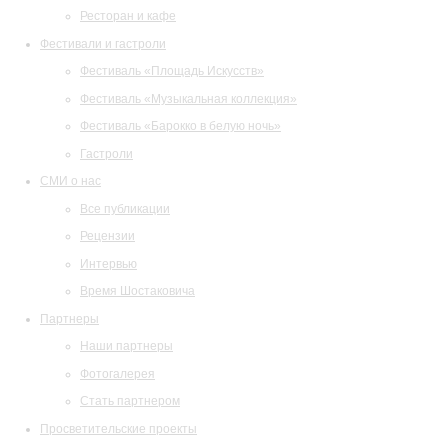
Ресторан и кафе
Фестивали и гастроли
Фестиваль «Площадь Искусств»
Фестиваль «Музыкальная коллекция»
Фестиваль «Барокко в белую ночь»
Гастроли
СМИ о нас
Все публикации
Рецензии
Интервью
Время Шостаковича
Партнеры
Наши партнеры
Фотогалерея
Стать партнером
Просветительские проекты