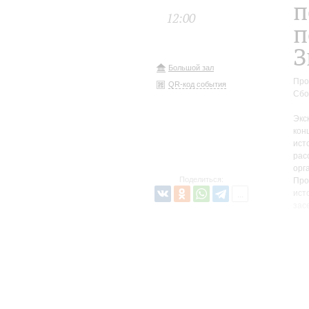
п
12:00
п
З
Большой зал
Про
QR-код события
Сбо
Экс
кон
ист
рас
орг
Поделиться:
Про
ист
зас
пре
Экс
зал
неб
по 
лес