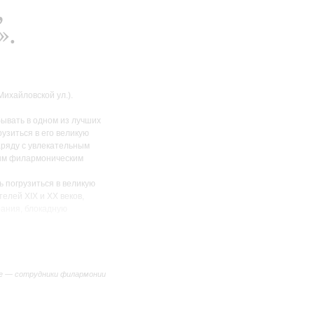
,
».
ихайловской ул.).
ывать в одном из лучших
рузиться в его великую
аряду с увлекательным
тым филармоническим
ь погрузиться в великую
елей XIX и XX веков,
рания, блокадную
емирканова.
ойе и самом концертном
нных времён. В составе
 по той самой лестнице,
е — сотрудники филармонии
скрытую от глаз винтовую
нии.