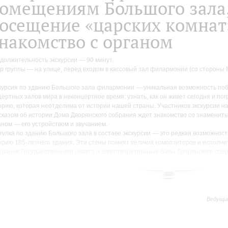
омещениям Большого зала
осещение «царских комнат
накомство с органом
должительность экскурсии — 90 минут.
р группы — на улице, перед входом в кассовый зал филармонии (со стороны М
курсия по зданию Большого зала филармонии — уникальная возможность поб
цертных залов мира в неконцертное время: узнать, как он живет сегодня и пог
орию, которая неотделима от истории нашей страны. Участников экскурсии н
сказом об истории Дома Дворянского собрания ждет знакомство со знамени
аном — его устройством и звучанием.
гулка по зданию Большого зала в составе экскурсии — это редкая возможност
орию 185-летнего здания. Эти стены помнят великих композиторов и исполнит
едания Государственного совета и благотворительные балы Дворянского соб
мьеру Седьмой симфонии Шостаковича, эпохи Евгения Мравинского и Юрия Т
курсии по зданию Большого зала — это возможность побывать не только в ф
е, но и увидеть «закулисье», интерьеры которого сохранились с дореволюцио
ольшой группы можно прогуляться по променуарам (и узнать, что это), пройти
Ведущи
которой в зал поднимались члены императорской семьи, а также взглянуть на 
тницу, на которой Сергей Рахманинов переживал провал своей Первой симфо