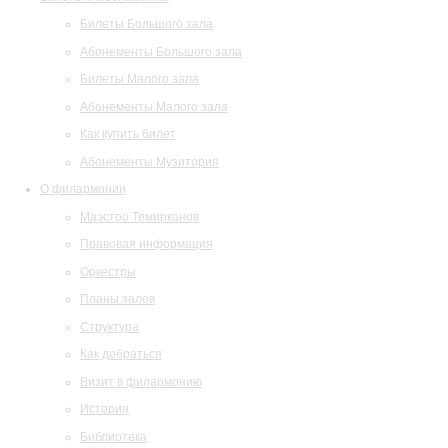
Билеты Большого зала
Абонементы Большого зала
Билеты Малого зала
Абонементы Малого зала
Как купить билет
Абонементы Музитория
О филармонии
Маэстро Темирканов
Правовая информация
Оркестры
Планы залов
Структура
Как добраться
Визит в филармонию
История
Библиотека