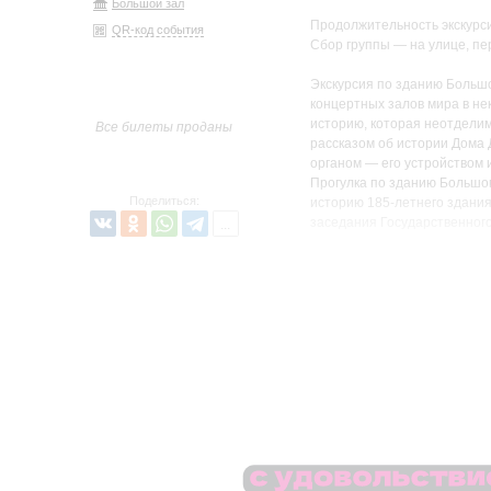
Большой зал
Продолжительность экскурси
QR-код события
Сбор группы — на улице, пе
Экскурсия по зданию Больш
концертных залов мира в нек
историю, которая неотделим
Все билеты проданы
рассказом об истории Дома
органом — его устройством 
Прогулка по зданию Большог
Поделиться:
историю 185-летнего здания
заседания Государственного
премьеру Седьмой симфонии
Экскурсии по зданию Большо
зале, но и увидеть «закули
небольшой группы можно прог
по которой в зал поднималис
лестницу, на которой Серге