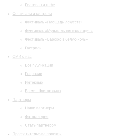
Ресторан и кафе
Фестивали и гастроли
Фестиваль «Площадь Искусств»
Фестиваль «Музыкальная коллекция»
Фестиваль «Барокко в белую ночь»
Гастроли
СМИ о нас
Все публикации
Рецензии
Интервью
Время Шостаковича
Партнеры
Наши партнеры
Фотогалерея
Стать партнером
Просветительские проекты