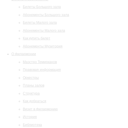
Билеты Большого зала
Абонементы Большого зала
Билеты Малого зала
Абонементы Малого зала
Как купить билет
Абонементы Музитория
О филармонии
Маэстро Темирканов
Правовая информация
Оркестры
Планы залов
Структура
Как добраться
Визит в филармонию
История
Библиотека