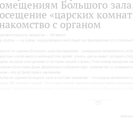
омещениям Большого зала
осещение «царских комнат
накомство с органом
должительность экскурсии — 90 минут.
р группы — на улице, перед входом в кассовый зал филармонии (со стороны М
курсия по зданию Большого зала филармонии – уникальная возможность побы
цертных залов мира в неконцертное время: узнать, как он живет сегодня и пог
орию, которая неотделима от истории нашей страны. Участников экскурсии н
сказом об истории Дома Дворянского собрания ждет знакомство со знамени
аном – его устройством и звучанием.
гулка по зданию Большого зала в составе экскурсии – это редкая возможность
орию 185-летнего здания. Эти стены помнят великих композиторов и исполнит
едания Государственного совета и благотворительные балы Дворянского соб
мьеру Седьмой симфонии Шостаковича, эпохи Евгения Мравинского и Юрия Т
курсии по зданию Большого зала — это возможность побывать не только в ф
е, но и увидеть «закулисье», интерьеры которого сохранились с дореволюцио
ольшой группы можно прогуляться по променуарам (и узнать, что это), пройти
Ведущи
которой в зал поднимались члены императорской семьи, а также взглянуть на 
тницу, на которой Сергей Рахманинов переживал провал своей Первой симфо