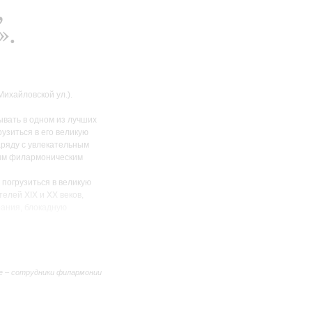
,
».
ихайловской ул.).
вать в одном из лучших
рузиться в его великую
аряду с увлекательным
тым филармоническим
 погрузиться в великую
елей XIX и XX веков,
рания, блокадную
емирканова.
ойе и самом концертном
нных времён. В составе
 по той самой лестнице,
е – сотрудники филармонии
скрытую от глаз винтовую
нии.