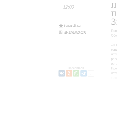
п
12:00
п
З
Большой зал
Про
QR-код события
Сбо
Экс
кон
ист
рас
орг
Поделиться:
Про
ист
зас
пре
Экс
зал
неб
по 
лес