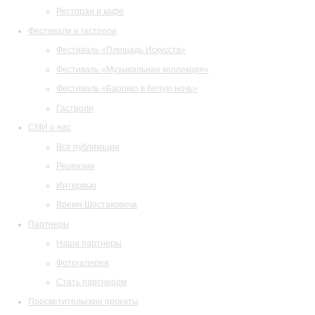
Ресторан и кафе
Фестивали и гастроли
Фестиваль «Площадь Искусств»
Фестиваль «Музыкальная коллекция»
Фестиваль «Барокко в белую ночь»
Гастроли
СМИ о нас
Все публикации
Рецензии
Интервью
Время Шостаковича
Партнеры
Наши партнеры
Фотогалерея
Стать партнером
Просветительские проекты