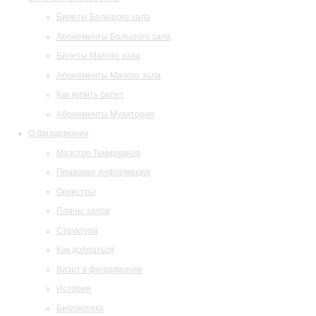
Билеты Большого зала
Абонементы Большого зала
Билеты Малого зала
Абонементы Малого зала
Как купить билет
Абонементы Музитория
О филармонии
Маэстро Темирканов
Правовая информация
Оркестры
Планы залов
Структура
Как добраться
Визит в филармонию
История
Библиотека