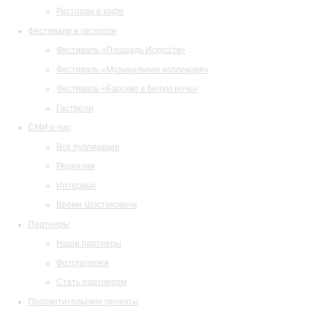
Ресторан и кафе
Фестивали и гастроли
Фестиваль «Площадь Искусств»
Фестиваль «Музыкальная коллекция»
Фестиваль «Барокко в белую ночь»
Гастроли
СМИ о нас
Все публикации
Рецензии
Интервью
Время Шостаковича
Партнеры
Наши партнеры
Фотогалерея
Стать партнером
Просветительские проекты