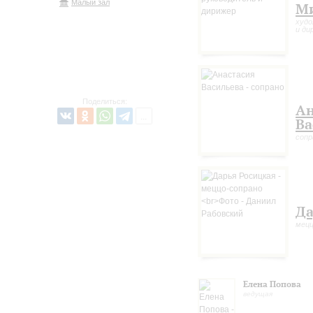
Малый зал
Ми
худо
и ди
Поделиться:
Ан
Ва
сопр
Да
мецц
Елена Попова
ведущая