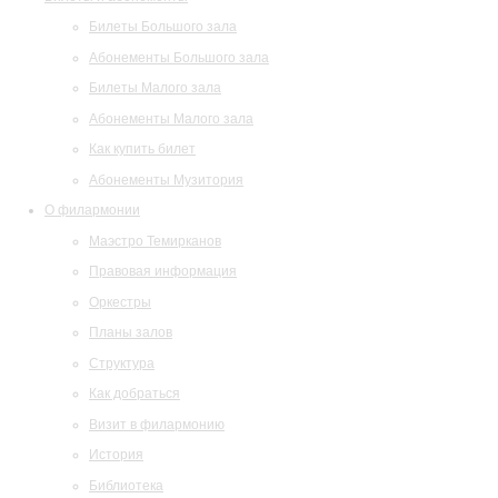
Билеты Большого зала
Абонементы Большого зала
Билеты Малого зала
Абонементы Малого зала
Как купить билет
Абонементы Музитория
О филармонии
Маэстро Темирканов
Правовая информация
Оркестры
Планы залов
Структура
Как добраться
Визит в филармонию
История
Библиотека