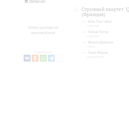
Малый зал
Струнный квартет "Q
(Франция)
Юнь-Пэн Чжао
скрипка
Online продажа не
Гийом Латур
производится
скрипка
Франк Шевалье
альт
Поделиться:
Пьер Морле
виолончель