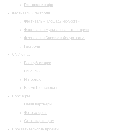
Ресторан и кафе
Фестивали и гастроли
Фестиваль «Площадь Искусств»
Фестиваль «Музыкальная коллекция»
Фестиваль «Барокко в белую ночь»
Гастроли
СМИ о нас
Все публикации
Рецензии
Интервью
Время Шостаковича
Партнеры
Наши партнеры
Фотогалерея
Стать партнером
Просветительские проекты