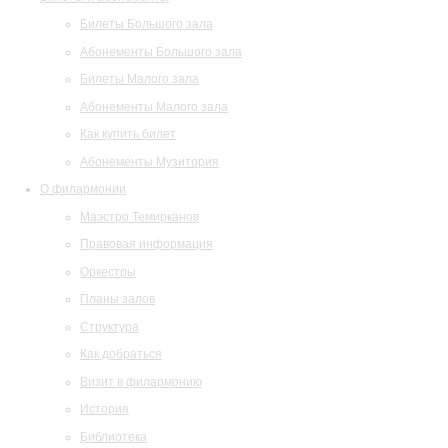
Билеты Большого зала
Абонементы Большого зала
Билеты Малого зала
Абонементы Малого зала
Как купить билет
Абонементы Музитория
О филармонии
Маэстро Темирканов
Правовая информация
Оркестры
Планы залов
Структура
Как добраться
Визит в филармонию
История
Библиотека