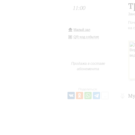
т
11:00
Зан
Поч
на 
Малый зал
QR-код события
Продажа в составе
абонемента
Поделиться:
Му