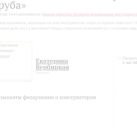
руба»
ятие 16-го абонемента «
Краски оркестра. Из жизни музыкальных инструменто
ему музыканты, играющие на этих инструментах, сидят в глубине оркестра? Ч
самом деле рост у валторны? Юные слушатели познакомятся с голосами самы
Продол
Екатерина
1 час 0
Вербицкая
ведущая
зыканты филармонии и консерватории