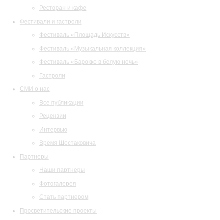
Ресторан и кафе
Фестивали и гастроли
Фестиваль «Площадь Искусств»
Фестиваль «Музыкальная коллекция»
Фестиваль «Барокко в белую ночь»
Гастроли
СМИ о нас
Все публикации
Рецензии
Интервью
Время Шостаковича
Партнеры
Наши партнеры
Фотогалерея
Стать партнером
Просветительские проекты