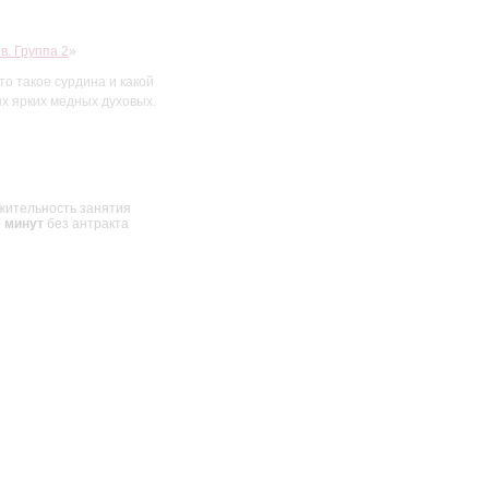
в. Группа 2
»
то такое сурдина и какой
х ярких медных духовых.
жительность занятия
0 минут
без антракта