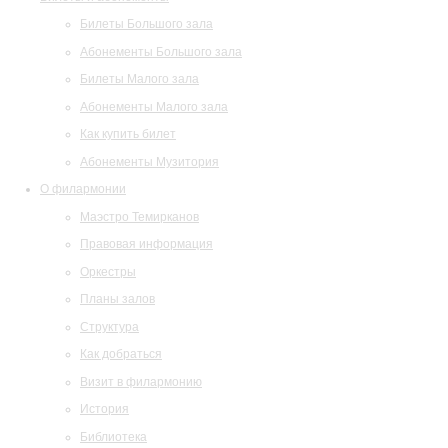
Билеты Большого зала
Абонементы Большого зала
Билеты Малого зала
Абонементы Малого зала
Как купить билет
Абонементы Музитория
О филармонии
Маэстро Темирканов
Правовая информация
Оркестры
Планы залов
Структура
Как добраться
Визит в филармонию
История
Библиотека