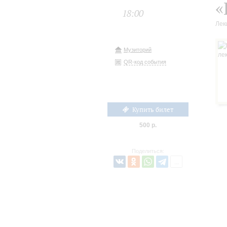
«
18:00
Лек
Музиторий
QR-код события
Купить билет
500 р.
Поделиться: