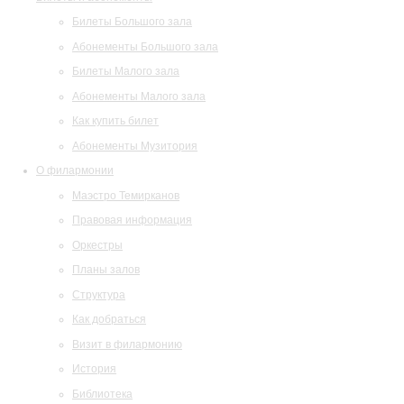
Билеты Большого зала
Абонементы Большого зала
Билеты Малого зала
Абонементы Малого зала
Как купить билет
Абонементы Музитория
О филармонии
Маэстро Темирканов
Правовая информация
Оркестры
Планы залов
Структура
Как добраться
Визит в филармонию
История
Библиотека