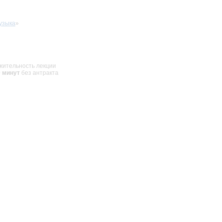
узыка
»
жительность лекции
0 минут
без антракта