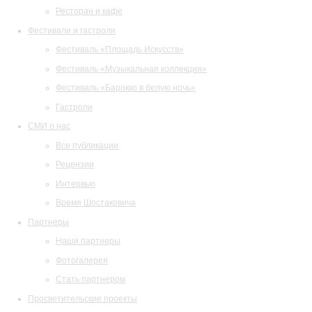
Ресторан и кафе
Фестивали и гастроли
Фестиваль «Площадь Искусств»
Фестиваль «Музыкальная коллекция»
Фестиваль «Барокко в белую ночь»
Гастроли
СМИ о нас
Все публикации
Рецензии
Интервью
Время Шостаковича
Партнеры
Наши партнеры
Фотогалерея
Стать партнером
Просветительские проекты