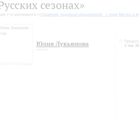
Русских сезонах»
ция 7-го абонемента «
«Гармония, подобная музыкальной…» Анри Матисс и м
Продол
Юлия Лукьянова
1 час 3
лектор