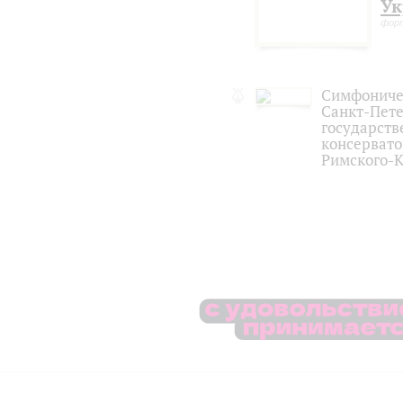
Ук
фор
Симфониче
Санкт-Пет
государств
консервато
Римского-К