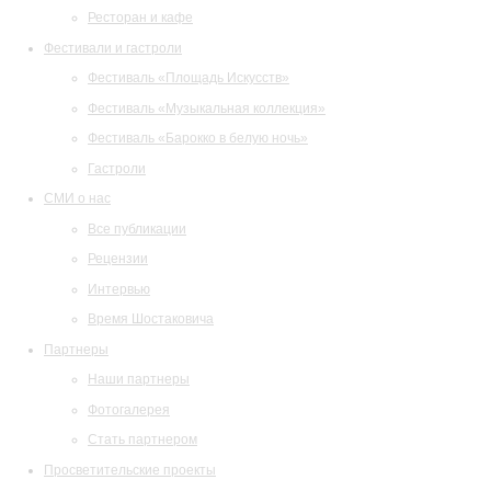
Ресторан и кафе
Фестивали и гастроли
Фестиваль «Площадь Искусств»
Фестиваль «Музыкальная коллекция»
Фестиваль «Барокко в белую ночь»
Гастроли
СМИ о нас
Все публикации
Рецензии
Интервью
Время Шостаковича
Партнеры
Наши партнеры
Фотогалерея
Стать партнером
Просветительские проекты