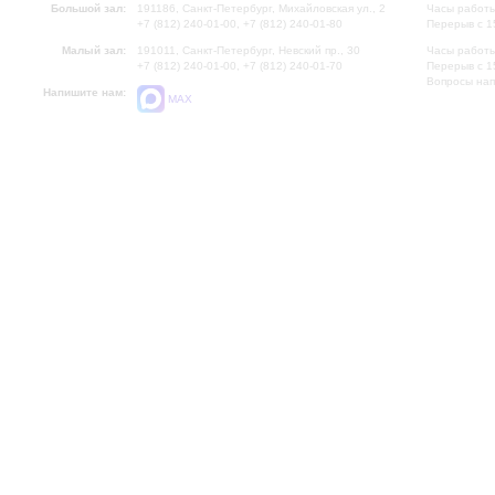
Большой зал:
191186, Санкт-Петербург, Михайловская ул., 2
Часы работы
+7 (812) 240-01-00, +7 (812) 240-01-80
Перерыв с 1
Малый зал:
191011, Санкт-Петербург, Невский пр., 30
Часы работы
+7 (812) 240-01-00, +7 (812) 240-01-70
Перерыв с 1
Вопросы на
Напишите нам:
MAX