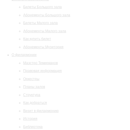
Билеты Большого зала
Абонементы Большого зала
Билеты Малого зала
Абонементы Малого зала
Как купить билет
Абонементы Музитория
О филармонии
Маэстро Темирканов
Правовая информация
Оркестры
Планы залов
Структура
Как добраться
Визит в филармонию
История
Библиотека