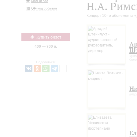
Малый зал
Н.А. Римс
QR-код события
Концерт 10-го абонемента «
Купить билет
А
400 — 700 р.
Ш
худо
дир
Поделиться:
Ни
кла
Ел