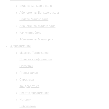
Билеты Большого зала
Абонементы Большого зала
Билеты Малого зала
Абонементы Малого зала
Как купить билет
Абонементы Музитория
О филармонии
Маэстро Темирканов
Правовая информация
Оркестры
Планы залов
Структура
Как добраться
Визит в филармонию
История
Библиотека