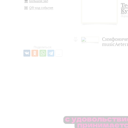
Большой зал
Те
QR-код события
Ку
дир
Симфониче
musicAeter
Поделиться: