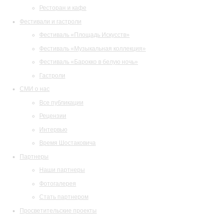
Ресторан и кафе
Фестивали и гастроли
Фестиваль «Площадь Искусств»
Фестиваль «Музыкальная коллекция»
Фестиваль «Барокко в белую ночь»
Гастроли
СМИ о нас
Все публикации
Рецензии
Интервью
Время Шостаковича
Партнеры
Наши партнеры
Фотогалерея
Стать партнером
Просветительские проекты