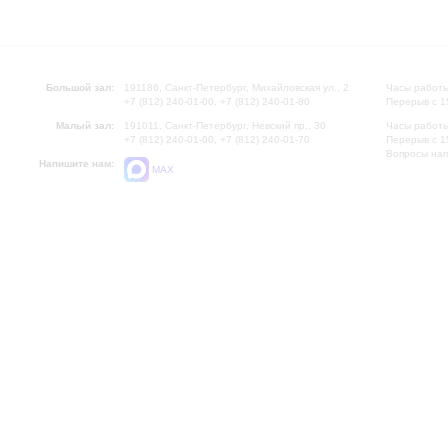
Большой зал:
191186, Санкт-Петербург, Михайловская ул., 2
Часы работы
+7 (812) 240-01-00, +7 (812) 240-01-80
Перерыв с 1
Малый зал:
191011, Санкт-Петербург, Невский пр., 30
Часы работы
+7 (812) 240-01-00, +7 (812) 240-01-70
Перерыв с 1
Вопросы на
Напишите нам:
MAX