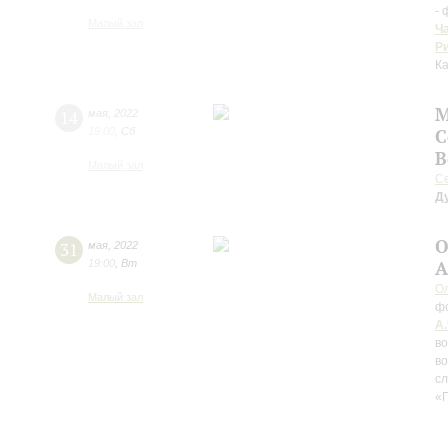
-
Малый зал
Ч
Р
К
М
14
мая
,
2022
19:00
,
Сб
С
В
Малый зал
С
Д
О
31
мая
,
2022
19:00
,
Вт
А
О
Малый зал
ф
А
во
во
сл
«П