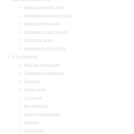
Билеты Большого зала
Абонементы Большого зала
Билеты Малого зала
Абонементы Малого зала
Как купить билет
Абонементы Музитория
О филармонии
Маэстро Темирканов
Правовая информация
Оркестры
Планы залов
Структура
Как добраться
Визит в филармонию
История
Библиотека