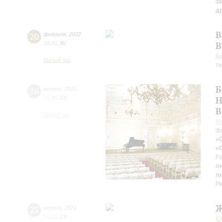
з
д
В
20
февраля
,
2022
19:00
,
Вс
В
Б
Малый зал
те
Б
16
апреля
,
2022
19:00
,
Сб
Н
В
Малый зал
Н
ф
«
«
Ра
л
л
Ре
Ж
23
апреля
,
2022
19:00
,
Сб
Ю