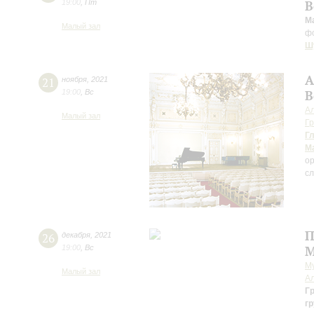
19:00
,
Пт
В
М
Малый зал
ф
Ш
А
21
ноября
,
2021
19:00
,
Вс
В
А
Малый зал
Г
Г
М
о
сл
П
26
декабря
,
2021
19:00
,
Вс
М
М
Малый зал
А
Гр
гр