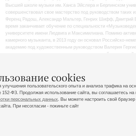
Высшей школе музыки им. Ханса Эйслера и Берлинском унив
совершенствовал свое мастерство под руководством таких и
Ференц Радош, Александр Мальтер, Генрих Шифф, Дмитрий 
время заканчивает обучение по специальности «Музыковед
университете имени Людвига и Максимилиана. Помимо актив
камерного музыканта, в 2013 году он основал Российско-не
академию под художественным руководством Валерия Гергие
художественным руководителем международной культурной 
в Берлине, играющую важную роль в сфере международного к
качестве он регулярно организует международные проекты и
льзование cookies
оркестровой и камерной музыке в рамках престижных фестива
оркестров, фестивали инновационных форматов и является
я улучшения пользовательского опыта и анализа трафика на ос
руководителем Фестиваля «Camera Obscura» в Тбилиси. В 2
 152-ФЗ. Продолжая использование сайта, вы соглашаетесь на 
музыкальным ассистентом Валерия Гергиева в новой постано
ботки персональных данных
. Вы можете настроить свой браузер 
Байройтском фестивале. В 2020 году в период пандемии усп
йта. При несогласии - покиньте сайт
продюссера крупный онлайн проект к «75-летию окончания в
миллионов просмотров. Проект был признан победителем на
«Культура онлайн 2020» в главной категории «Лучший онлайн