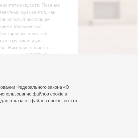
ерситете искусств. Позднее
звестных музыкантов, как
Башкиров. В настоящее
ение» в Мюнхенском
ной карьеры солиста и
мецкую музыкальную
ва. Николаус является
организацией RCCR Projects
ультурного обмена. В этом
 мастер-классы по
лей, готовит гастроли
 художественным
новании Федерального закона «О
019 году Николаус выступил
использование файлов cookie в
вке «Тангейзера» на
для отказа от файлов cookie, но это
ешно реализовал в роли
ойны», набравший более 5
 Всероссийской премии
 проект».