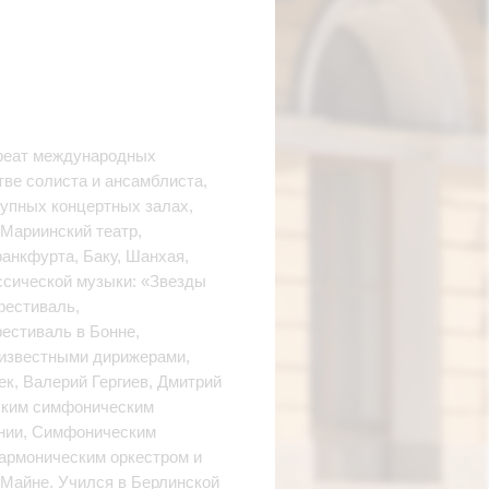
уреат международных
тве солиста и ансамблиста,
рупных концертных залах,
 Мариинский театр,
анкфурта, Баку, Шанхая,
ссической музыки: «Звезды
фестиваль,
естиваль в Бонне,
 известными дирижерами,
ек, Валерий Гергиев, Дмитрий
ьским симфоническим
нии, Симфоническим
армоническим оркестром и
-Майне. Учился в Берлинской