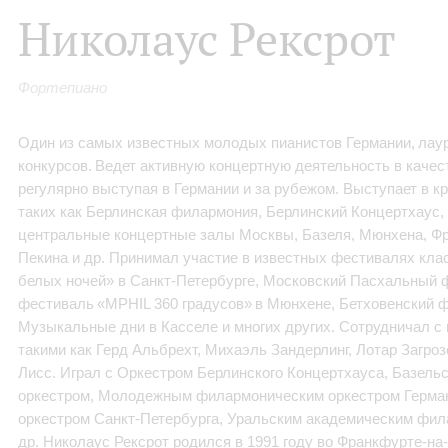
Николаус Рексрот
Фортепиано
Один из самых известных молодых пианистов Германии, ла
конкурсов. Ведет активную концертную деятельность в качес
регулярно выступая в Германии и за рубежом. Выступает в к
таких как Берлинская филармония, Берлинский Концертхаус,
центральные концертные залы Москвы, Базеля, Мюнхена, Фр
Пекина и др. Принимал участие в известных фестивалях кла
белых ночей» в Санкт-Петербурге, Московский Пасхальный 
фестиваль «MPHIL 360 градусов» в Мюнхене, Бетховенский ф
Музыкальные дни в Касселе и многих других. Сотрудничал с
такими как Герд Альбрехт, Михаэль Зандерлинг, Лотар Загроз
Лисс. Играл с Оркестром Берлинского Концертхауса, Базел
оркестром, Молодежным филармоническим оркестром Герма
оркестром Санкт-Петербурга, Уральским академическим фил
др. Николаус Рексрот родился в 1991 году во Франкфурте-на