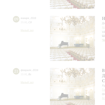
Н
09
января
,
2016
15:00
,
Сб
Д
Ал
Малый зал
у
Ш
Ч
В
21
февраля
,
2016
15:00
,
Вс
Д
С
Малый зал
Ху
Го
ф
Ал