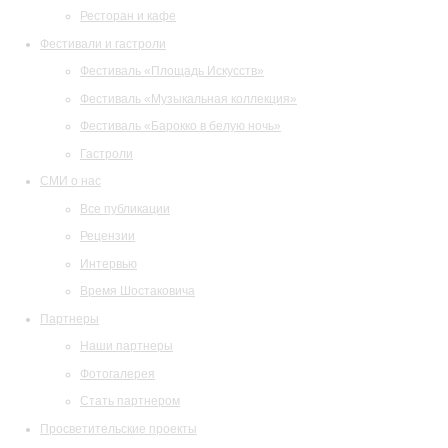
Ресторан и кафе
Фестивали и гастроли
Фестиваль «Площадь Искусств»
Фестиваль «Музыкальная коллекция»
Фестиваль «Барокко в белую ночь»
Гастроли
СМИ о нас
Все публикации
Рецензии
Интервью
Время Шостаковича
Партнеры
Наши партнеры
Фотогалерея
Стать партнером
Просветительские проекты