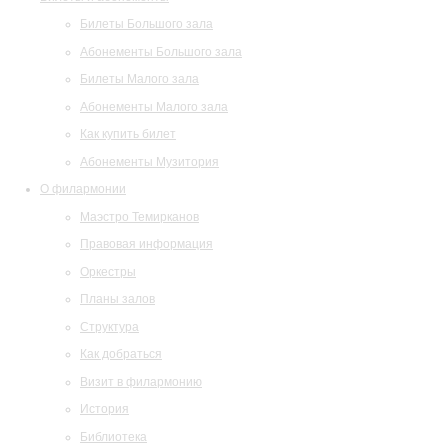
Билеты Большого зала
Абонементы Большого зала
Билеты Малого зала
Абонементы Малого зала
Как купить билет
Абонементы Музитория
О филармонии
Маэстро Темирканов
Правовая информация
Оркестры
Планы залов
Структура
Как добраться
Визит в филармонию
История
Библиотека