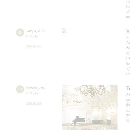
Л
К
«
Ф
В
08
ноября
,
2015
15:00
,
Вс
А
А
Малый зал
ба
Кр
Г
ф
«
№
Г
13
декабря
,
2015
15:00
,
Вс
А
с
Малый зал
ф
Ал
п
И.