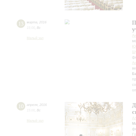
П
13
марта
,
2016
15:00
,
Вс
у
А
Малый зал
м
Ю
Ш
ф
А
в
Б
п
со
о
Д
10
апреля
,
2016
15:00
,
Вс
с
А
Малый зал
М
ф
Гр